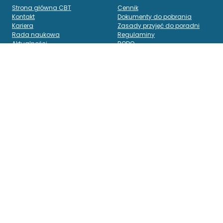
Strona główna CBT
Cennik
Kontakt
Dokumenty do pobrania
Kariera
Zasady przyjęć do poradni
Rada naukowa
Regulaminy
Aktualności
RODO
O nas
Polityka prywatności
Nasi specjaliści
Prawa pacjenta
Blog
Standardy ochrony
Media o nas
małoletnich
Galeria
Poradnie CBT
Biuro Obsługi Klienta
Warszawa Wołodyjowskiego
+ 48 22 150 25 97
Warszawa Sarmacka
bok@cbt.pl
Warszawa Narwik
Warszawa Wiktorska
Warszawa Szaserów
Warszawa Szucha
Warszawa Kondratowicza
Warszawa Na Uboczu
Warszawa Fasolowa
Warszawa Cybisa