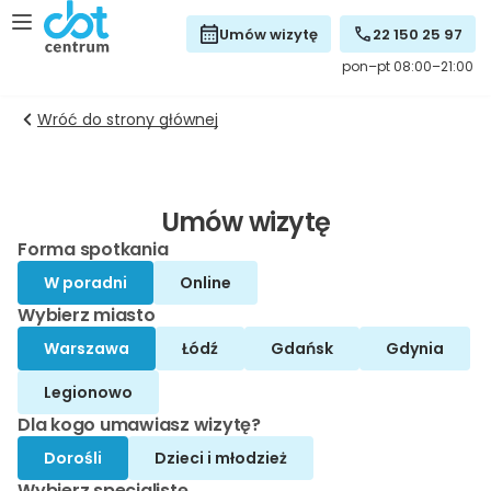
Umów wizytę
22 150 25 97
pon–pt 08:00–21:00
Wróć do strony głównej
Umów wizytę
Forma spotkania
W poradni
Online
Wybierz miasto
Warszawa
Łódź
Gdańsk
Gdynia
Legionowo
Dla kogo umawiasz wizytę?
Dorośli
Dzieci i młodzież
Wybierz specjalistę