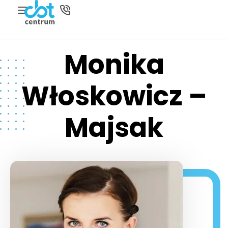
Monika
Włoskowicz –
Majsak