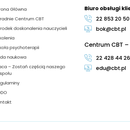
Biuro obsługi kl
rona Główna
22 853 20 50
radnie Centrum CBT
rodek doskonalenia nauczycieli
bok@cbt.pl
kolenia
Centrum CBT – 
koła psychoterapii
da naukowa
22 428 44 26
aca – Zostań częścią naszego
edu@cbt.pl
społu
gulaminy
ODO
ntakt