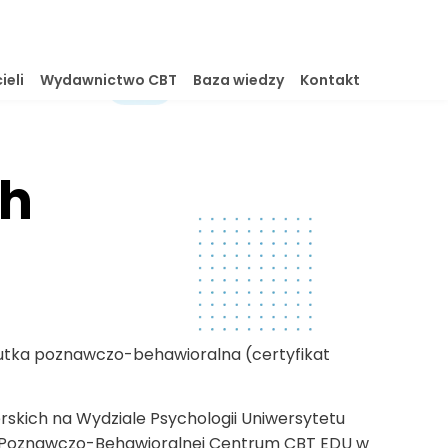
ieli
Wydawnictwo CBT
Baza wiedzy
Kontakt
ch
eutka poznawczo-behawioralna (certyfikat
rskich na Wydziale Psychologii Uniwersytetu
ii Poznawczo-Behawioralnej Centrum CBT EDU w