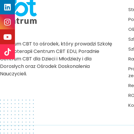
St
Po
Oś
Sz
Centrum CBT to ośrodek, który prowadzi Szkołę
Sz
Psychoterapii Centrum CBT EDU, Poradnie
Centrum CBT dla Dzieci i Młodzieży i dla
Ra
Dorosłych oraz Ośrodek Doskonalenia
Pr
Nauczycieli.
ze
Re
R
Ko