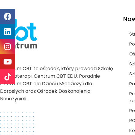
Naw
St
Po
Oś
Sz
Centrum CBT to ośrodek, który prowadzi Szkołę
Sz
Psychoterapii Centrum CBT EDU, Poradnie
Centrum CBT dla Dzieci i Młodzieży i dla
Ra
Dorosłych oraz Ośrodek Doskonalenia
Pr
Nauczycieli.
ze
Re
R
Ko