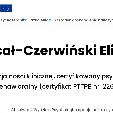
psychoterapii
Szkolenia
Ośrodek doskonalenia nauczyc
ał-Czerwiński El
cjalności klinicznej, certyfikowany 
ehawioralny (certyfikat PTTPB nr 1226
Absolwent Wydziału Psychologii o specjalności psycho