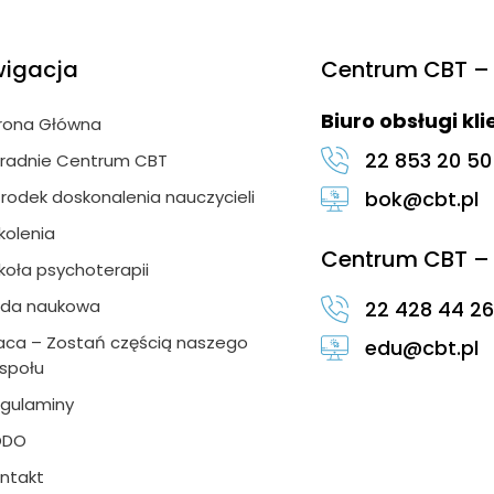
igacja
Centrum CBT – 
Biuro obsługi kl
rona Główna
22 853 20 50
radnie Centrum CBT
rodek doskonalenia nauczycieli
bok@cbt.pl
kolenia
Centrum CBT – 
koła psychoterapii
da naukowa
22 428 44 26
aca – Zostań częścią naszego
edu@cbt.pl
społu
gulaminy
ODO
ntakt