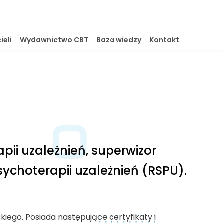
ieli
Wydawnictwo CBT
Baza wiedzy
Kontakt
pii uzależnień, superwizor
sychoterapii uzależnień (RSPU).
iego. Posiada następujące certyfikaty i