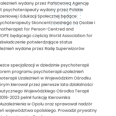
 Uzależnień wydany przez Państwową Agencję
t psychoterapeuty wydany przez Polskie
eniowej i Edukacji Społecznej będące
 Psychoterapeuty Skoncentrowanego na Osobie i
hotherapist for Person-Centred and
ROPE będącego częścią World Association for
aświadczenie potwierdzające status
zależnień wydane przez Radę Superwizorów
żce specjalizacji w dziedzinie psychoterapii
utorem programu psychoterapii uzależnień
oterapii Uzależnień w Wojewódzkim Ośrodku
tórym kierował przez pierwsze lata działalności
eutycznego Wojewódzkiego Ośrodka Terapii
2019-2023 pełnił funkcję Kierownika
ółuzależnienia w Opolu oraz sprawował nadzór
eń województwa opolskiego. Prowadzi prywatny