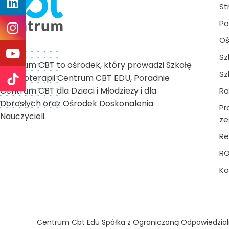
St
Po
Oś
Sz
Centrum CBT to ośrodek, który prowadzi Szkołę
Sz
Psychoterapii Centrum CBT EDU, Poradnie
Centrum CBT dla Dzieci i Młodzieży i dla
Ra
Dorosłych oraz Ośrodek Doskonalenia
Pr
Nauczycieli.
ze
Re
R
Ko
Centrum Cbt Edu Spółka z Ograniczoną Odpowiedzial