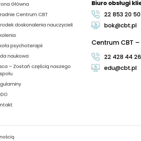
Biuro obsługi kl
rona Główna
22 853 20 50
radnie Centrum CBT
rodek doskonalenia nauczycieli
bok@cbt.pl
kolenia
Centrum CBT – 
koła psychoterapii
da naukowa
22 428 44 26
aca – Zostań częścią naszego
edu@cbt.pl
społu
gulaminy
ODO
ntakt
nością