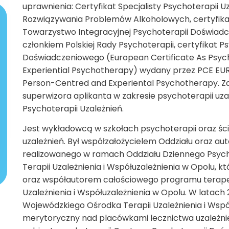
uprawnienia: Certyfikat Specjalisty Psychoterapii
Rozwiązywania Problemów Alkoholowych, certyfika
Towarzystwo Integracyjnej Psychoterapii Doświadcz
członkiem Polskiej Rady Psychoterapii, certyfikat
Doświadczeniowego (European Certificate As Psyc
Experiential Psychotherapy) wydany przez PCE EU
Person-Centred and Experiental Psychotherapy. Z
superwizora aplikanta w zakresie psychoterapii u
Psychoterapii Uzależnień.
Jest wykładowcą w szkołach psychoterapii oraz ście
uzależnień. Był współzałożycielem Oddziału oraz a
realizowanego w ramach Oddziału Dziennego Psych
Terapii Uzależnienia i Współuzależnienia w Opolu, k
oraz współautorem całościowego programu terap
Uzależnienia i Współuzależnienia w Opolu. W latach 
Wojewódzkiego Ośrodka Terapii Uzależnienia i Wsp
merytoryczny nad placówkami lecznictwa uzależni