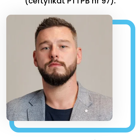
(certyfikat PTTPB nr 97).