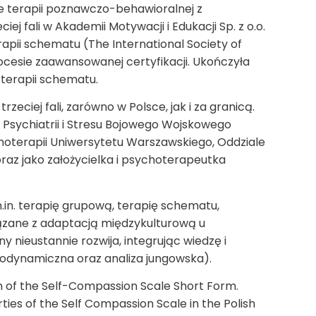
e terapii poznawczo-behawioralnej z
j fali w Akademii Motywacji i Edukacji Sp. z o.o.
apii schematu (The International Society of
ocesie zaawansowanej certyfikacji. Ukończyła
terapii schematu.
trzeciej fali, zarówno w Polsce, jak i za granicą.
Psychiatrii i Stresu Bojowego Wojskowego
oterapii Uniwersytetu Warszawskiego, Oddziale
az jako założycielka i psychoterapeutka
m.in. terapię grupową, terapię schematu,
ązane z adaptacją międzykulturową u
 nieustannie rozwija, integrując wiedzę i
hodynamiczna oraz analiza jungowska).
on of the Self-Compassion Scale Short Form.
ties of the Self Compassion Scale in the Polish