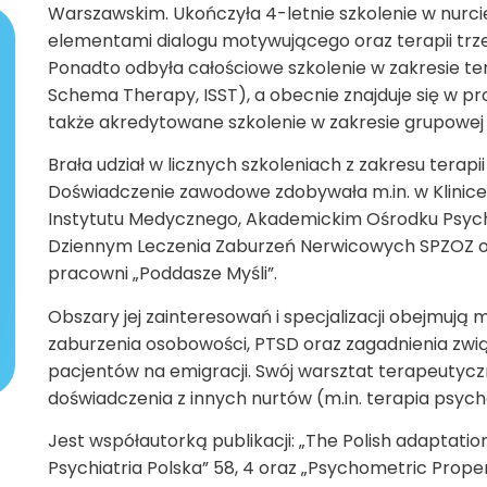
Warszawskim. Ukończyła 4-letnie szkolenie w nurci
elementami dialogu motywującego oraz terapii trzecie
Ponadto odbyła całościowe szkolenie w zakresie ter
Schema Therapy, ISST), a obecnie znajduje się w pr
także akredytowane szkolenie w zakresie grupowej 
Brała udział w licznych szkoleniach z zakresu terapii 
Doświadczenie zawodowe zdobywała m.in. w Klinice 
Instytutu Medycznego, Akademickim Ośrodku Psych
Dziennym Leczenia Zaburzeń Nerwicowych SPZOZ or
pracowni „Poddasze Myśli”.
Obszary jej zainteresowań i specjalizacji obejmują 
zaburzenia osobowości, PTSD oraz zagadnienia zwi
pacjentów na emigracji. Swój warsztat terapeutyczny
doświadczenia z innych nurtów (m.in. terapia psyc
Jest współautorką publikacji: „The Polish adaptati
Psychiatria Polska” 58, 4 oraz „Psychometric Proper