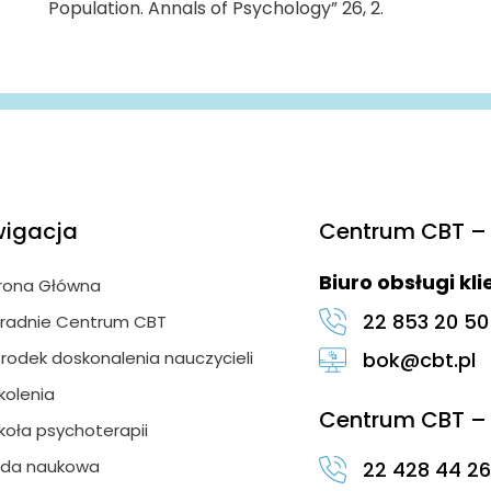
Population. Annals of Psychology” 26, 2.
igacja
Centrum CBT – 
Biuro obsługi kl
rona Główna
22 853 20 50
radnie Centrum CBT
rodek doskonalenia nauczycieli
bok@cbt.pl
kolenia
Centrum CBT – 
koła psychoterapii
da naukowa
22 428 44 26