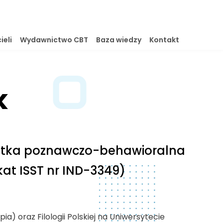
ieli
Wydawnictwo CBT
Baza wiedzy
Kontakt
k
apeutka poznawczo-behawioralna
kat ISST nr IND-3349)
a) oraz Filologii Polskiej na Uniwersytecie