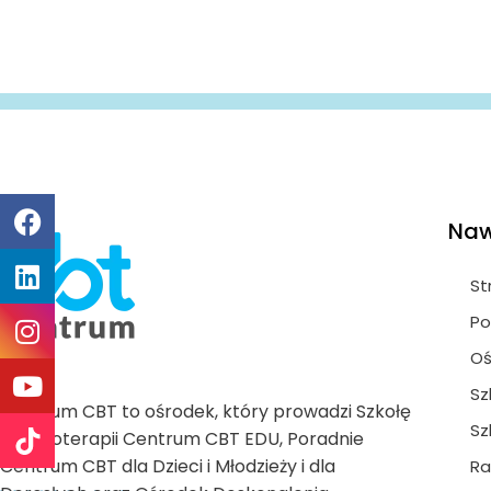
Naw
St
Po
Oś
Sz
Centrum CBT to ośrodek, który prowadzi Szkołę
Sz
Psychoterapii Centrum CBT EDU, Poradnie
Centrum CBT dla Dzieci i Młodzieży i dla
Ra