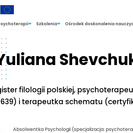
psychoterapii
Szkolenia
Ośrodek doskonalenia nauczyc
Yuliana Shevchu
ister filologii polskiej, psychoter
 1639) i terapeutka schematu (certyfi
Absolwentka Psychologii (specjalizacja: psychoterapi