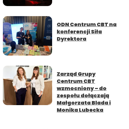
ODN Centrum CBT na
konferencji Siła
Dyrektora
Zarząd Grupy
Centrum CBT
wzmocniony – do
zespołu dołączają
Małgorzata Blada i
Monika Lubecka