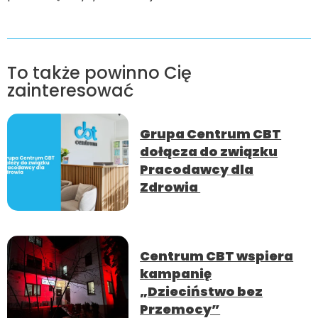
To także powinno Cię
zainteresować
Grupa Centrum CBT
dołącza do związku
Pracodawcy dla
Zdrowia
Centrum CBT wspiera
kampanię
„Dzieciństwo bez
Przemocy”