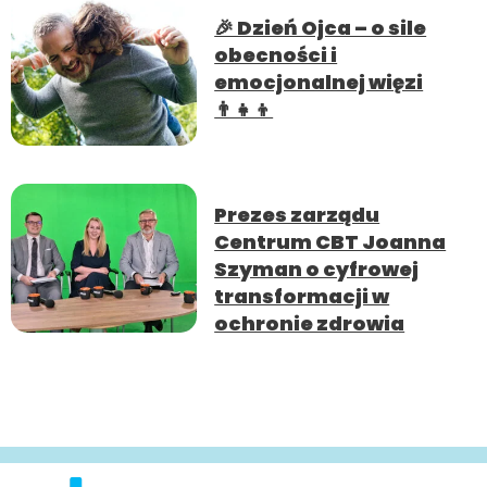
🎉 Dzień Ojca – o sile
obecności i
emocjonalnej więzi
👨‍👧‍👦
Prezes zarządu
Centrum CBT Joanna
Szyman o cyfrowej
transformacji w
ochronie zdrowia