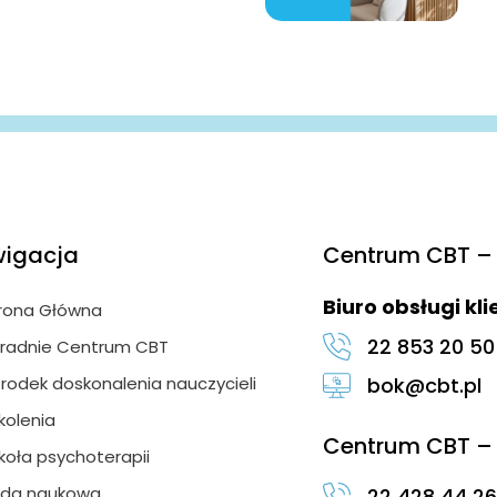
igacja
Centrum CBT – 
Biuro obsługi kl
rona Główna
22 853 20 50
radnie Centrum CBT
rodek doskonalenia nauczycieli
bok@cbt.pl
kolenia
Centrum CBT – 
koła psychoterapii
da naukowa
22 428 44 26