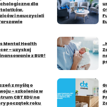
chologiczna dla
u
tolatków,
O
ziców i nauczycieli
F
arszawie
E
s Mental Health
„
icer – uzyskaj
Z
inansowanie z BUR!
n
p
czeń z myślą o
G
woju – szkolenia w
d
trum CBT EDU na
P
ry początek roku
Z