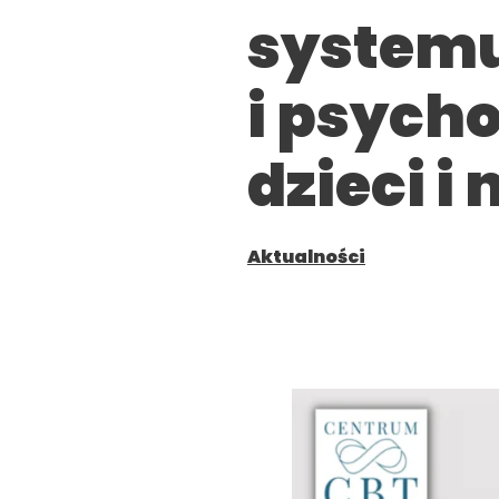
systemu
i psych
dzieci i
Aktualności