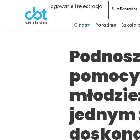
Logowanie i rejestracja
O nas
Poradnie
Szkoła 
Podnosz
pomocy 
młodzież
jednym 
doskona