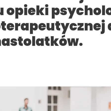
 opieki psychol
oterapeutycznej 
 nastolatków.