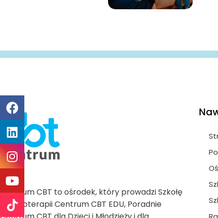
Naw
St
Po
Oś
Sz
Centrum CBT to ośrodek, który prowadzi Szkołę
Sz
Psychoterapii Centrum CBT EDU, Poradnie
Centrum CBT dla Dzieci i Młodzieży i dla
Ra