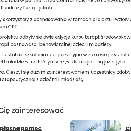
 2020 roku w partnerstwie Centrum CBT–EDU i Uniwersyte
 Funduszy Europejskich.
by skorzystały z dofinasowania w ramach projektu i wzięły 
um CBT.
jektu odbyły się dwie edycje kursu terapii środowiskowej
erapii poznawczo-behawioralnej dzieci i młodzieży.
 ostatnie szkolenia specjalizacyjne w zakresie psychologii 
i i młodzieży, na którym wszystkie miejsca są już zajęte.
ca. Cieszył się dużym zainteresowaniem, uczestnicy zdoby
erapeutycznej z dziećmi i młodzieżą.
Cię zainteresować
płatna pomoc
C