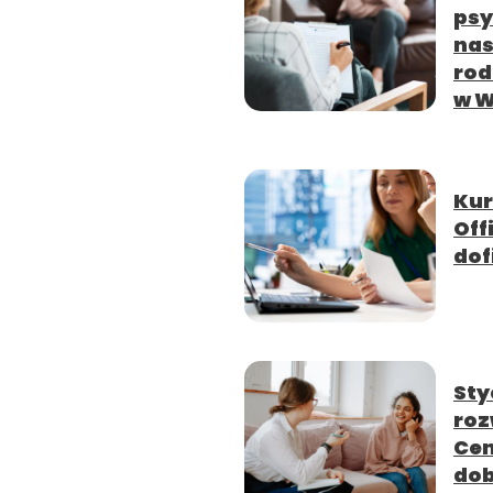
psy
nas
rod
w W
Kur
Off
dof
Sty
roz
Cen
dob