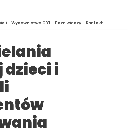
ieli
Wydawnictwo CBT
Baza wiedzy
Kontakt
ielania
dzieci i
li
entów
owania