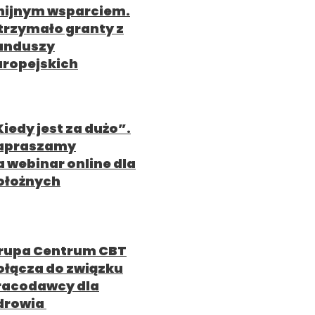
nijnym wsparciem.
trzymało granty z
unduszy
uropejskich
Kiedy jest za dużo”.
apraszamy
a webinar online dla
ołożnych
rupa Centrum CBT
ołącza do związku
racodawcy dla
drowia