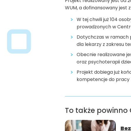
Projekt realizowany jest od
WUM, a dofinansowany jest z
W tej chwili już 104 oso
prowadzonych w Centr
Dotychczas w ramach pro
dla lekarzy z zakresu t
Obecnie realizowane jest
oraz psychoterapii dziec
Projekt dobiega już koń
kompetencje do pracy t
To także powinno 
Bez