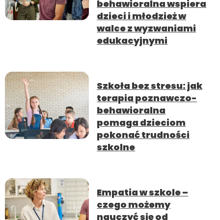
behawioralna wspiera
dzieci i młodzież w
walce z wyzwaniami
edukacyjnymi
Szkoła bez stresu: jak
terapia poznawczo-
behawioralna
pomaga dzieciom
pokonać trudności
szkolne
Empatia w szkole –
czego możemy
nauczyć się od