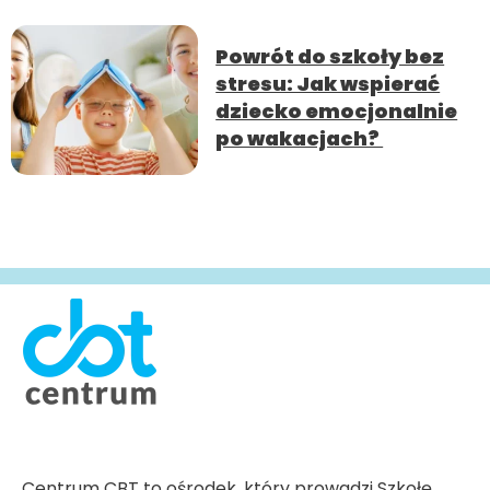
Powrót do szkoły bez
stresu: Jak wspierać
dziecko emocjonalnie
po wakacjach?
Centrum CBT to ośrodek, który prowadzi Szkołę