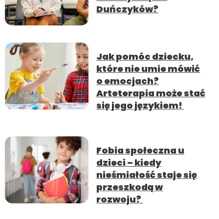
Duńczyków?
Jak pomóc dziecku,
które nie umie mówić
o emocjach?
Arteterapia może stać
się jego językiem!
Fobia społeczna u
dzieci – kiedy
nieśmiałość staje się
przeszkodą w
rozwoju?