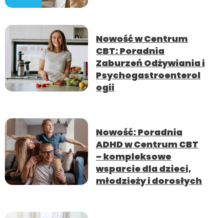
Nowość w Centrum
CBT: Poradnia
Zaburzeń Odżywiania i
Psychogastroenterol
ogii
Nowość: Poradnia
ADHD w Centrum CBT
– kompleksowe
wsparcie dla dzieci,
młodzieży i dorosłych