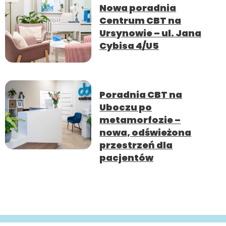
Nowa poradnia
Centrum CBT na
Ursynowie – ul. Jana
Cybisa 4/U5
Poradnia CBT na
Uboczu po
metamorfozie –
nowa, odświeżona
przestrzeń dla
pacjentów