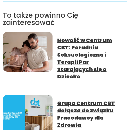
To także powinno Cię
zainteresować
Nowość w Centrum
CBT: Poradnia
Seksuologiczna i
Terapii Par
Starających się o
Dziecko
Grupa Centrum CBT
dołącza do związku
Pracodawcy dla
Zdrowia