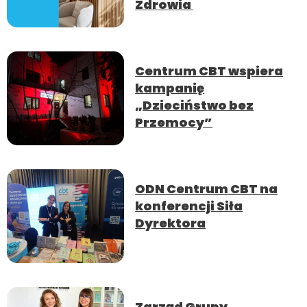
Zdrowia
Centrum CBT wspiera
kampanię
„Dzieciństwo bez
Przemocy”
ODN Centrum CBT na
konferencji Siła
Dyrektora
Zarząd Grupy