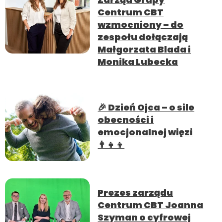
Centrum CBT
wzmocniony – do
zespołu dołączają
Małgorzata Blada i
Monika Lubecka
🎉 Dzień Ojca – o sile
obecności i
emocjonalnej więzi
👨‍👧‍👦
Prezes zarządu
Centrum CBT Joanna
Szyman o cyfrowej