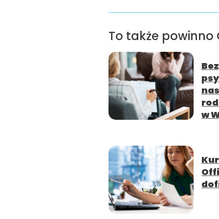
To także powinno 
Bez
psy
nas
rod
w W
Kur
Off
dof