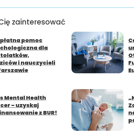
Cię zainteresować
płatna pomoc
C
chologiczna dla
u
tolatków,
O
ziców i nauczycieli
F
arszawie
E
s Mental Health
„
icer – uzyskaj
Z
inansowanie z BUR!
n
p