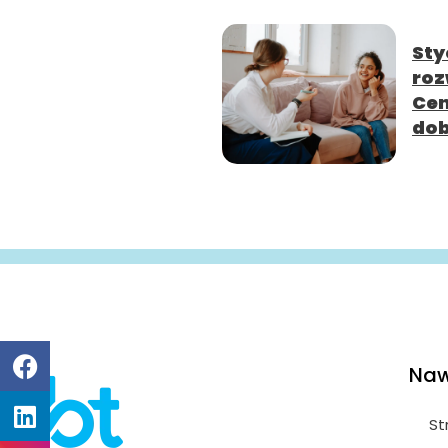
Sty
roz
Cen
dob
Naw
St