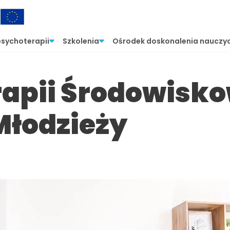
psychoterapii
Szkolenia
Ośrodek doskonalenia nauczyc
rapii Środowisk
 Młodzieży