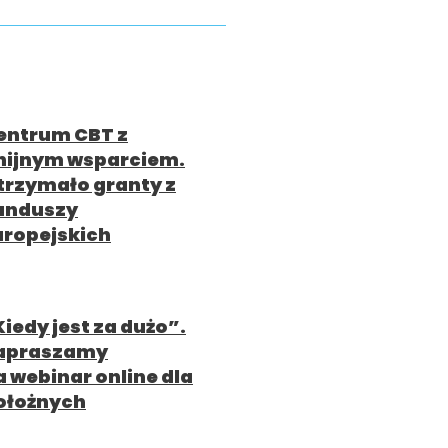
entrum CBT z
nijnym wsparciem.
trzymało granty z
unduszy
uropejskich
Kiedy jest za dużo”.
apraszamy
a webinar online dla
ołożnych