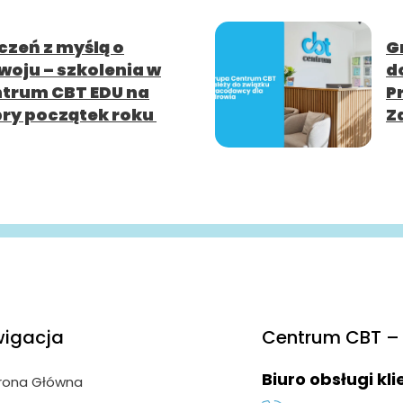
czeń z myślą o
G
woju – szkolenia w
d
trum CBT EDU na
P
ry początek roku
Z
igacja
Centrum CBT – 
Biuro obsługi kl
rona Główna