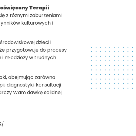
poświęcony Terapii
 się z różnymi zaburzeniami
ynników kulturowych i
środowiskowej dzieci i
akże przygotowuje do procesy
 i młodzieży w trudnych
roki, obejmując zarówno
, diagnostyki, konsultacji
tarczy Wam dawkę solidnej
2/