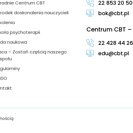
22 853 20 50
radnie Centrum CBT
rodek doskonalenia nauczycieli
bok@cbt.pl
kolenia
Centrum CBT – 
koła psychoterapii
da naukowa
22 428 44 26
aca – Zostań częścią naszego
edu@cbt.pl
społu
gulaminy
ODO
ntakt
nością