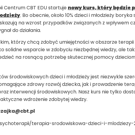
ii Centrum CBT EDU startuje
nowy kurs, który będzie 
łodzieży
. Bo obecnie, około 10% dzieci i młodzieży boryka
wskazują na wzrost przypadków związanych z wpływem cz
ygnał do działania.
im, którzy chcą zdobyć umiejętności w obszarze terapii 
lko solidne wsparcie w zdobyciu niezbędnej wiedzy, ale t
edzieć na rosnącą potrzebę skutecznej pomocy dzieciom
w środowiskowych dzieci i młodzieży jest niezwykle sze
omagające zdrowy rozwój dziecka, jak i prowadzenie terapii
oraz interwencji środowiskowych. Nasz kurs nie tylko dos
 praktyczne wdrożenie zdobytej wiedzy.
czajka@cbt.pl
psychoterapii/terapia-srodowiskowa-dzieci-i-mlodziezy-