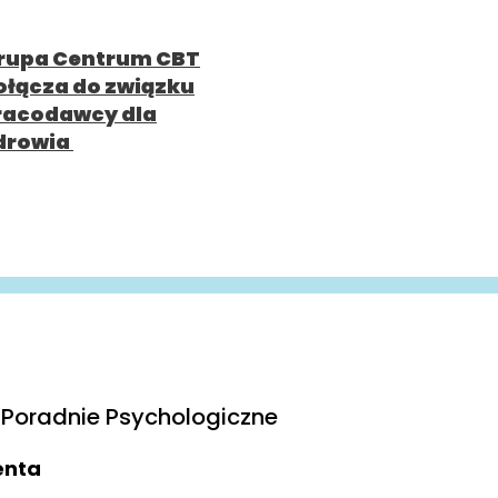
rupa Centrum CBT
ołącza do związku
racodawcy dla
drowia
Poradnie Psychologiczne
ienta