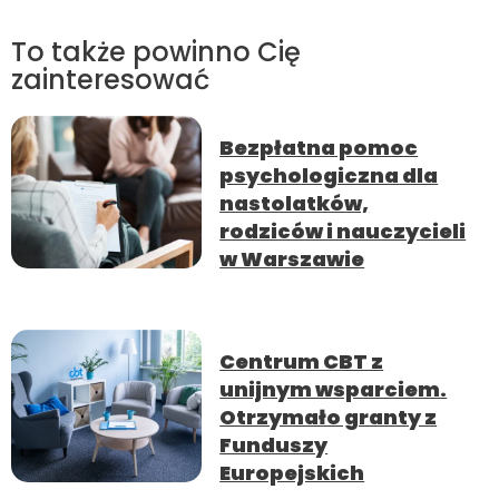
To także powinno Cię
zainteresować
Bezpłatna pomoc
psychologiczna dla
nastolatków,
rodziców i nauczycieli
w Warszawie
Centrum CBT z
unijnym wsparciem.
Otrzymało granty z
Funduszy
Europejskich