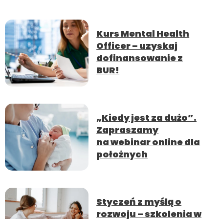
Kurs Mental Health
Officer – uzyskaj
dofinansowanie z
BUR!
„Kiedy jest za dużo”.
Zapraszamy
na webinar online dla
położnych
Styczeń z myślą o
rozwoju – szkolenia w