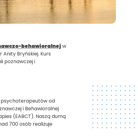
znawczo-behawioralnej
w
Anity Bryńskiej. Kurs
i poznawczej i
iu psychoterapeutów od
znawczej i Behawioralnej
erapies (EABCT). Naszą dumą
ad 700 osób realizuje