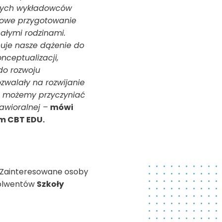
aszych wykładowców
sowe przygotowanie
całymi rodzinami.
uje nasze dążenie do
nceptualizacji,
do rozwoju
zwalały na rozwijanie
e możemy przyczyniać
awioralnej –
mówi
um CBT EDU.
a. Zainteresowane osoby
bsolwentów
Szkoły