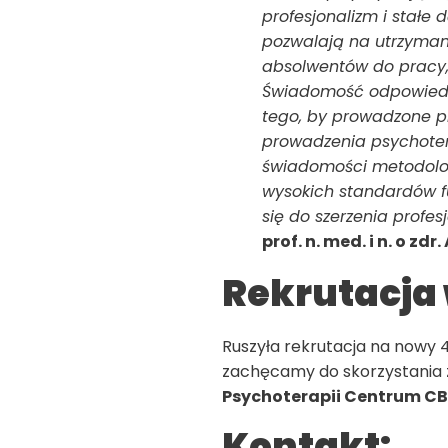
profesjonalizm i stałe
pozwalają na utrzyman
absolwentów do pracy, 
Świadomość odpowiedzi
tego, by prowadzone prz
prowadzenia psychotera
świadomości metodologi
wysokich standardów f
się do szerzenia profe
prof. n. med. i n. o z
Rekrutacja 
Ruszyła rekrutacja na nowy 4
zachęcamy do skorzystania z 
Psychoterapii Centrum CB
Kontakt: