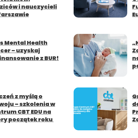
ziców i nauczycieli
F
arszawie
E
s Mental Health
„
icer – uzyskaj
Z
inansowanie z BUR!
n
p
czeń z myślą o
G
woju – szkolenia w
d
trum CBT EDU na
P
ry początek roku
Z