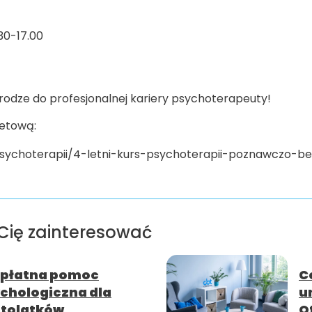
30-17.00
odze do profesjonalnej kariery psychoterapeuty!
netową:
psychoterapii/4-letni-kurs-psychoterapii-poznawczo-be
Cię zainteresować
płatna pomoc
C
chologiczna dla
u
tolatków,
O