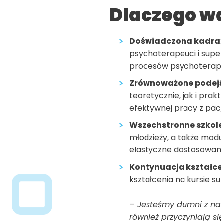
Dlaczego wa
Doświadczona kadra
psychoterapeuci i supe
procesów psychoterap
Zrównoważone podejś
teoretycznie, jak i pra
efektywnej pracy z pac
Wszechstronne szkol
młodzieży, a także mod
elastyczne dostosowani
Kontynuacja kształc
kształcenia na kursie 
– Jesteśmy dumni z nas
również przyczyniają s