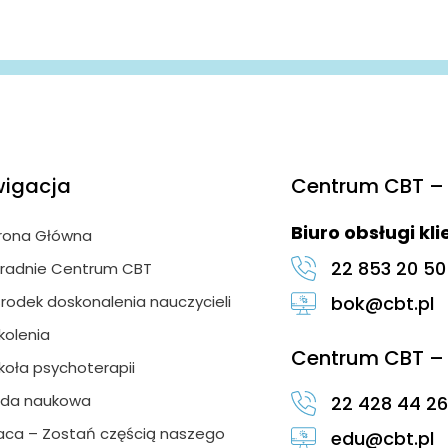
igacja
Centrum CBT – 
Biuro obsługi kl
rona Główna
22 853 20 50
radnie Centrum CBT
rodek doskonalenia nauczycieli
bok@cbt.pl
kolenia
Centrum CBT – 
koła psychoterapii
da naukowa
22 428 44 26
aca – Zostań częścią naszego
edu@cbt.pl