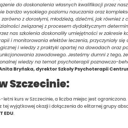
 dążenie do doskonalenia własnych kwalifikacji przez n
ie bardzo wysokiego poziomu nauczania oraz komplek
zarówno z dorosłymi, młodzieżą, dziećmi, jak również z 
alności związanej z procesem dydaktycznym determin
ez nas szkolenia doskonaliły umiejętności w zakresie ko
pii i monitorowania efektów leczenia, przyczyniały się 
cznej i wiedzy z praktyki opartej na dowodach oraz po
unkcjonowania zawodowego. Jesteśmy dumni z tego, ż
sjonalnej wiedzy na temat psychoterapii poznawczo-beh
dr. Anita Bryńska, dyrektor Szkoły Psychoterapii Centr
w Szczecinie:
-letni kurs w Szczecinie, a liczba miejsc jest ograniczon
tej wyjątkowej okazji i dołączenia do elitarnej grupy a
T EDU
.