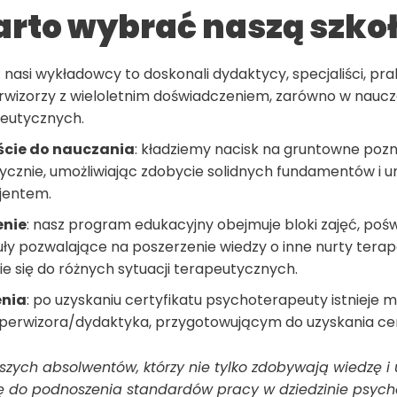
rto wybrać naszą szko
: nasi wykładowcy to doskonali dydaktycy, specjaliści, pra
rwizorzy z wieloletnim doświadczeniem, zarówno w naucza
eutycznych.
cie do nauczania
: kładziemy nacisk na gruntowne poz
ktycznie, umożliwiając zdobycie solidnych fundamentów i 
jentem.
enie
: nasz program edukacyjny obejmuje bloki zajęć, pośw
uły pozwalające na poszerzenie wiedzy o inne nurty terap
e się do różnych sytuacji terapeutycznych.
enia
: po uzyskaniu certyfikatu psychoterapeuty istnieje 
superwizora/dydaktyka, przygotowującym do uzyskania cer
zych absolwentów, którzy nie tylko zdobywają wiedzę i 
ię do podnoszenia standardów pracy w dziedzinie psycho