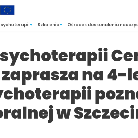
psychoterapii
Szkolenia
Ośrodek doskonalenia nauczyc
Psychoterapii C
 zaprasza na 4-l
ychoterapii poz
ralnej w Szczeci