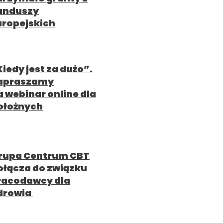
unduszy
uropejskich
Kiedy jest za dużo”.
apraszamy
a webinar online dla
ołożnych
rupa Centrum CBT
ołącza do związku
racodawcy dla
drowia