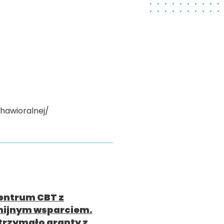
hawioralnej/
entrum CBT z
nijnym wsparciem.
trzymało granty z