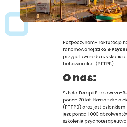
Rozpoczynamy rekrutację na
renomowanej
Szkole Psych
przygotowuje do uzyskania c
behawioralnej (PTTPB).
O nas:
Szkoła Terapii Poznawczo-B
ponad 20 lat. Nasza szkoła 
(PTTPB) oraz jest członkiem
jest ponad 1 000 absolwentó
szkolenie psychoterapeutycz