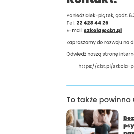
Poniedziałek-piątek, godz. 8.
Tel.:
22 428 44 26
E-mail:
szkola@cbt.pl
Zapraszamy do rozwoju na dr
Odwiedź naszą stronę inter
https://cbt.pl/szkola-
To także powinno 
Bez
psy
nas