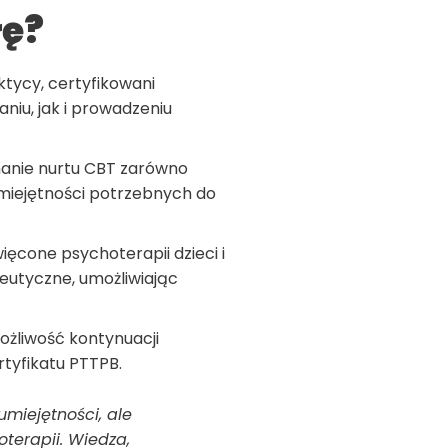
łę?
ktycy, certyfikowani
niu, jak i prowadzeniu
nanie nurtu CBT zarówno
umiejętności potrzebnych do
ięcone psychoterapii dzieci i
eutyczne, umożliwiając
możliwość kontynuacji
tyfikatu PTTPB.
umiejętności, ale
terapii. Wiedza,