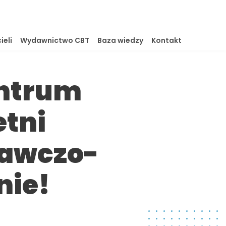
ieli
Wydawnictwo CBT
Baza wiedzy
Kontakt
entrum
etni
nawczo-
nie!