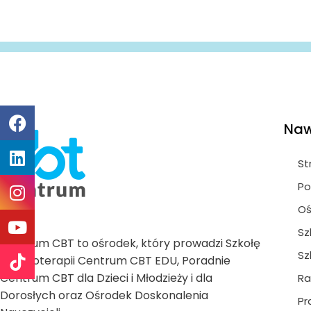
Naw
St
Po
Oś
Sz
Centrum CBT to ośrodek, który prowadzi Szkołę
Sz
Psychoterapii Centrum CBT EDU, Poradnie
Centrum CBT dla Dzieci i Młodzieży i dla
Ra
Dorosłych oraz Ośrodek Doskonalenia
Pr