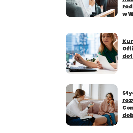
rod
w W
Kur
Off
dof
Sty
roz
Cen
dob