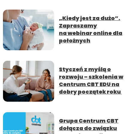
„Kiedy jest za dużo”.
Zapraszamy
na webinar online dla
położnych
Styczeń z myślą o
rozwoju – szkolenia w
Centrum CBT EDU na
dobry początek roku
Grupa Centrum CBT
dołącza do związku