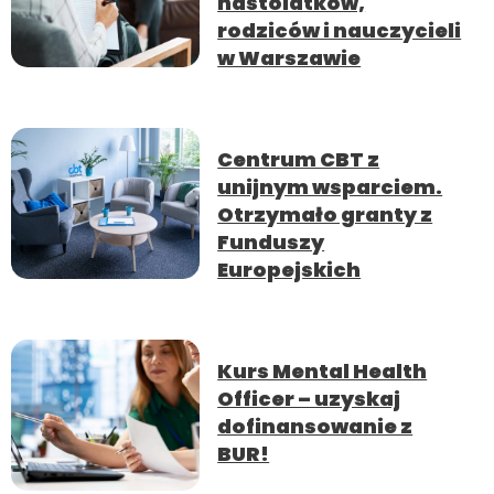
nastolatków,
rodziców i nauczycieli
w Warszawie
Centrum CBT z
unijnym wsparciem.
Otrzymało granty z
Funduszy
Europejskich
Kurs Mental Health
Officer – uzyskaj
dofinansowanie z
BUR!