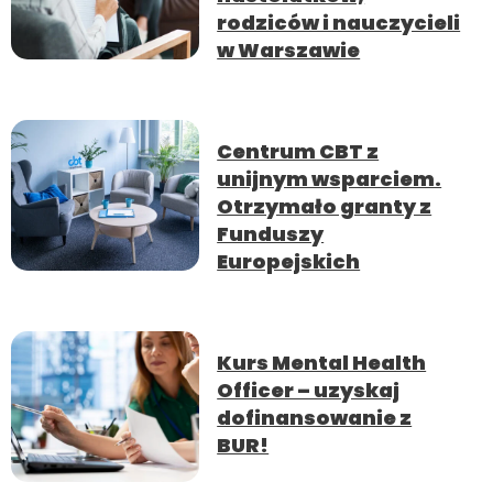
rodziców i nauczycieli
w Warszawie
Centrum CBT z
unijnym wsparciem.
Otrzymało granty z
Funduszy
Europejskich
Kurs Mental Health
Officer – uzyskaj
dofinansowanie z
BUR!