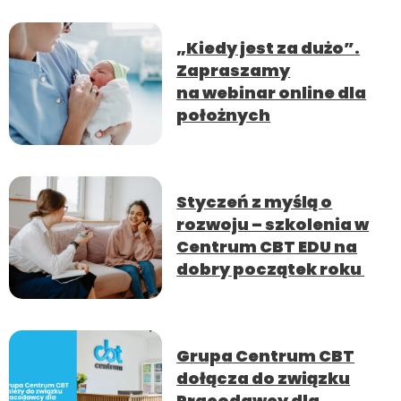
„Kiedy jest za dużo”.
Zapraszamy
na webinar online dla
położnych
Styczeń z myślą o
rozwoju – szkolenia w
Centrum CBT EDU na
dobry początek roku
Grupa Centrum CBT
dołącza do związku
Pracodawcy dla