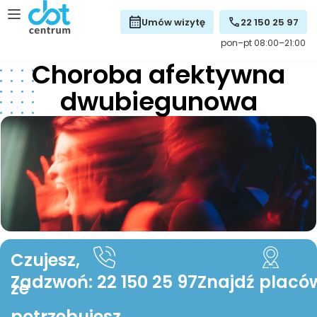
Umów wizytę
22 150 25 97
pon–pt 08:00–21:00
Choroba afektywna
dwubiegunowa
Czujesz,
Zadzwoń: 22 150 25 97
Znajdź placó
że
potrzebujesz