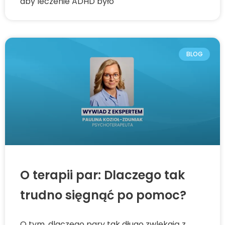
aby leczenie ADHD było
BLOG
O terapii par: Dlaczego tak
trudno sięgnąć po pomoc?
O tym, dlaczego pary tak długo zwlekają z