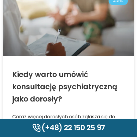
ADHD
Kiedy warto umówić
konsultację psychiatryczną
jako dorosły?
Coraz więcej dorosłych osób zgłasza się do
Poradni ADHD – Centrum CBT, szukając
(+48) 22 150 25 97
profesjonalnej pomocy w obszarze zdrowia