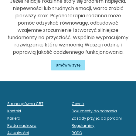
Jeżeli relacje rodzinne stały się źródłem napięcia,
niepewności lub trudnych emocji, warto zrobić
pierwszy krok. Psychoterapia rodzinna może
pomóc odzyskać równowagę, odbudować
wzajemne zrozumienie i stworzyć silniejsze
fundamenty na przyszłość. Wspólnie wypracujemy
rozwiązania, które wzmocnią Waszą rodzinę i
poprawią jakość codziennego funkcjonowania.
Umów wizytę
Strona główna CBT
Cennik
Kontakt
Dokumenty do pobrania
Kariera
Zasady przyjęć do poradni
Rada naukowa
Regulaminy
Aktualności
RODO