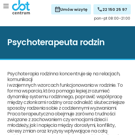
Umów wizytę
22 150 25 97
pon–pt 08:00–21:00
Psychoterapeuta rodzin
Psychoterapia rodzinna koncentruje się na relacjach,
komunikacji
i wzajemnych wzorcach funkcjonowania w rodzinie. To
forma wsparcia, która pomaga lepiej zrozumieć
dynamikę systemu rodzinnego, poprawić współpracę
między członkami rodziny oraz odnaleźć skuteczniejsze
sposoby radzenia sobie z codziennymi wyzwaniami.
Praca terapeutyczna obejmuje zarówno trudności
związane z zachowaniem czy emocjami dzieci i
młodzieży, jak i napięcia między dorosłymi, konflikty,
okresy zmian oraz kryzysy wpływające na całą