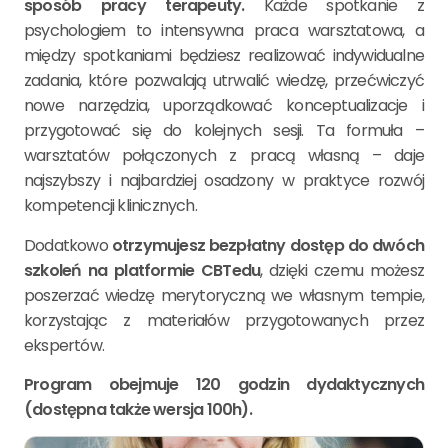
sposób pracy terapeuty.
Każde spotkanie z
psychologiem to intensywna praca warsztatowa, a
między spotkaniami będziesz realizować indywidualne
zadania, które pozwalają utrwalić wiedzę, przećwiczyć
nowe narzędzia, uporządkować konceptualizacje i
przygotować się do kolejnych sesji. Ta formuła –
warsztatów połączonych z pracą własną – daje
najszybszy i najbardziej osadzony w praktyce rozwój
kompetencji klinicznych.
Dodatkowo
otrzymujesz bezpłatny dostęp do dwóch
szkoleń na platformie CBTedu
, dzięki czemu możesz
poszerzać wiedzę merytoryczną we własnym tempie,
korzystając z materiałów przygotowanych przez
ekspertów.
Program obejmuje 120 godzin dydaktycznych
(dostępna także wersja 100h).