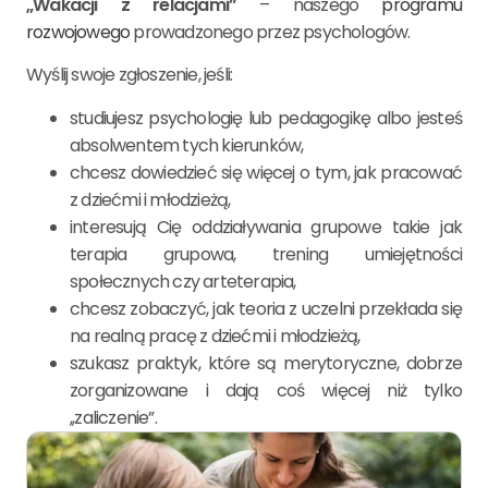
„Wakacji z relacjami”
– naszego
programu
rozwojowego
prowadzonego przez psychologów.
Wyślij swoje zgłoszenie, jeśli:
studiujesz psychologię lub pedagogikę albo jesteś
absolwentem tych kierunków,
chcesz dowiedzieć się
więcej o tym, jak pracować
z dziećmi i młodzieżą,
interesują Cię oddziaływania grupowe takie jak
terapia grupowa, trening umiejętności
społecznych czy arteterapia,
chcesz zobaczyć, jak teoria z uczelni przekłada się
na realną pracę z dziećmi i młodzieżą,
szukasz praktyk,
które są merytoryczne, dobrze
zorganizowane i dają coś więcej niż tylko
,,zaliczenie”.