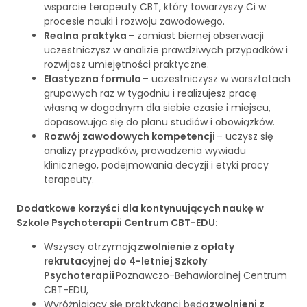
wsparcie terapeuty CBT, który towarzyszy Ci w
procesie nauki i rozwoju zawodowego.
Realna praktyka
– zamiast biernej obserwacji
uczestniczysz w analizie prawdziwych przypadków i
rozwijasz umiejętności praktyczne.
Elastyczna formuła
– uczestniczysz w warsztatach
grupowych raz w tygodniu i realizujesz pracę
własną w dogodnym dla siebie czasie i miejscu,
dopasowując się do planu studiów i obowiązków.
Rozwój zawodowych kompetencji
– uczysz się
analizy przypadków, prowadzenia wywiadu
klinicznego, podejmowania decyzji i etyki pracy
terapeuty.
Dodatkowe korzyści dla kontynuujących naukę w
Szkole Psychoterapii Centrum CBT-EDU:
Wszyscy otrzymają
zwolnienie z opłaty
rekrutacyjnej do 4-letniej Szkoły
Psychoterapii
Poznawczo-Behawioralnej Centrum
CBT-EDU,
Wyróżniający się praktykanci będą
zwolnieni z