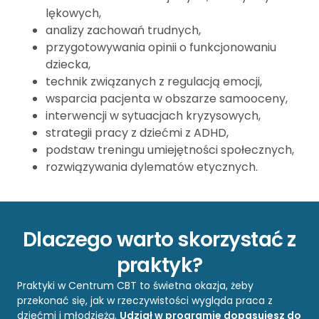
lękowych,
analizy zachowań trudnych,
przygotowywania opinii o funkcjonowaniu
dziecka,
technik związanych z regulacją emocji,
wsparcia pacjenta w obszarze samooceny,
interwencji w sytuacjach kryzysowych,
strategii pracy z dziećmi z ADHD,
podstaw treningu umiejętności społecznych,
rozwiązywania dylematów etycznych.
Dlaczego warto skorzystać z
praktyk?
Praktyki w Centrum CBT to świetna okazja, żeby
przekonać się, jak w rzeczywistości wygląda praca z
dziećmi i młodzieżą.
Udział w programie dopasujesz do