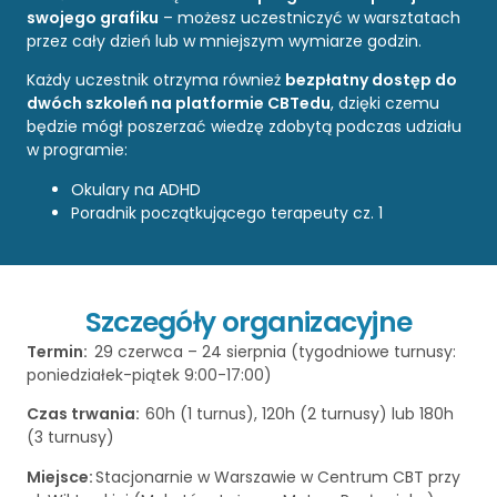
swojego grafiku
– możesz uczestniczyć w warsztatach
przez cały dzień lub w mniejszym wymiarze godzin.
Każdy uczestnik otrzyma również
bezpłatny dostęp do
dwóch szkoleń na platformie CBTedu
, dzięki czemu
będzie mógł poszerzać wiedzę zdobytą podczas udziału
w programie:
Okulary na ADHD
Poradnik początkującego terapeuty cz. 1
Szczegóły organizacyjne
Termin:
29 czerwca – 24 sierpnia (t
ygodniowe turnusy:
poniedziałek-piątek 9:00-17:00)
Czas trwania:
60h (1 turnus), 120h (2 turnusy) lub 180h
(3 turnusy)
Miejsce:
Stacjonarnie w Warszawie w Centrum CBT przy