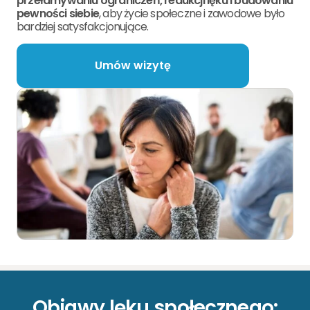
przełamywaniu ograniczeń, redukcji lęku i budowaniu
pewności siebie
, aby życie społeczne i zawodowe było
bardziej satysfakcjonujące.
Umów wizytę
Objawy lęku społecznego: