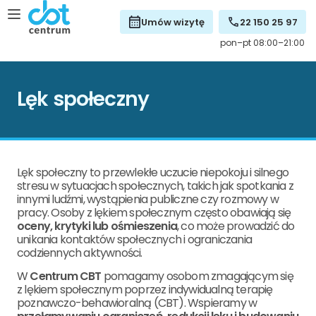
Umów wizytę
22 150 25 97
pon–pt 08:00–21:00
Lęk społeczny
Lęk społeczny to przewlekłe uczucie niepokoju i silnego
stresu w sytuacjach społecznych, takich jak spotkania z
innymi ludźmi, wystąpienia publiczne czy rozmowy w
pracy. Osoby z lękiem społecznym często obawiają się
oceny, krytyki lub ośmieszenia
, co może prowadzić do
unikania kontaktów społecznych i ograniczania
codziennych aktywności.
W
Centrum CBT
pomagamy osobom zmagającym się
z lękiem społecznym poprzez indywidualną terapię
poznawczo-behawioralną (CBT). Wspieramy w