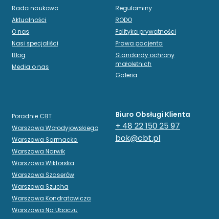
Rada naukowa
Regulaminy
Aktualności
RODO
O nas
Polityka prywatności
Nasi specjaliści
Prawa pacjenta
Blog
Standardy ochrony
małoletnich
Media o nas
Galeria
Biuro Obsługi Klienta
Poradnie CBT
+ 48 22 150 25 97
Warszawa Wołodyjowskiego
bok@cbt.pl
Warszawa Sarmacka
Warszawa Narwik
Warszawa Wiktorska
Warszawa Szaserów
Warszawa Szucha
Warszawa Kondratowicza
Warszawa Na Uboczu