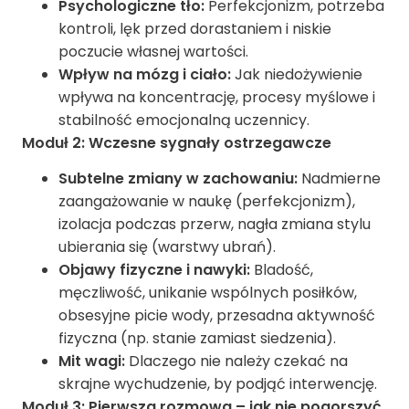
Psychologiczne tło:
Perfekcjonizm, potrzeba
kontroli, lęk przed dorastaniem i niskie
poczucie własnej wartości.
Wpływ na mózg i ciało:
Jak niedożywienie
wpływa na koncentrację, procesy myślowe i
stabilność emocjonalną uczennicy.
Moduł 2: Wczesne sygnały ostrzegawcze
Subtelne zmiany w zachowaniu:
Nadmierne
zaangażowanie w naukę (perfekcjonizm),
izolacja podczas przerw, nagła zmiana stylu
ubierania się (warstwy ubrań).
Objawy fizyczne i nawyki:
Bladość,
męczliwość, unikanie wspólnych posiłków,
obsesyjne picie wody, przesadna aktywność
fizyczna (np. stanie zamiast siedzenia).
Mit wagi:
Dlaczego nie należy czekać na
skrajne wychudzenie, by podjąć interwencję.
Moduł 3: Pierwsza rozmowa – jak nie pogorszyć