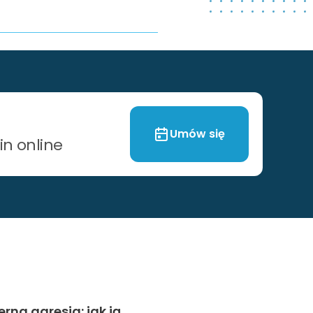
Umów się
n online
erna agresja: jak ją