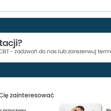
tacji?
BT - zadzwoń do nas lub zarezerwuj termi
Cię zainteresować
a: przyczyny,
Bi