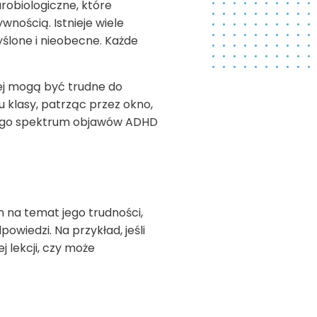
robiologiczne, które
nością. Istnieje wiele
yślone i nieobecne. Każde
ej mogą być trudne do
u klasy, patrząc przez okno,
łego spektrum objawów
ADHD
 na temat jego trudności,
owiedzi. Na przykład, jeśli
 lekcji, czy może