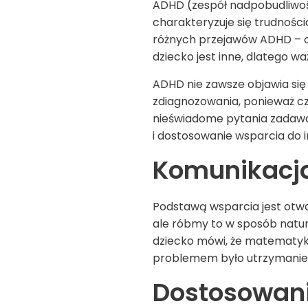
ADHD (zespół nadpobudliwoś
charakteryzuje się trudności
różnych przejawów ADHD – od 
dziecko jest inne, dlatego w
ADHD
nie zawsze objawia si
zdiagnozowania, ponieważ czę
nieświadome pytania zadawa
i dostosowanie wsparcia do 
Komunikacja
Podstawą wsparcia jest otwa
ale róbmy to w sposób natura
dziecko mówi, że matematyka
problemem było utrzymanie 
Dostosowani