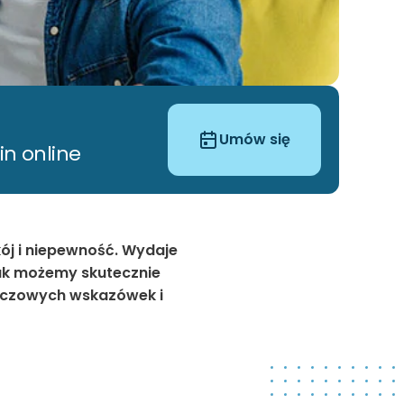
Umów się
n online
ój i niepewność. Wydaje
Jak możemy skutecznie
luczowych wskazówek i