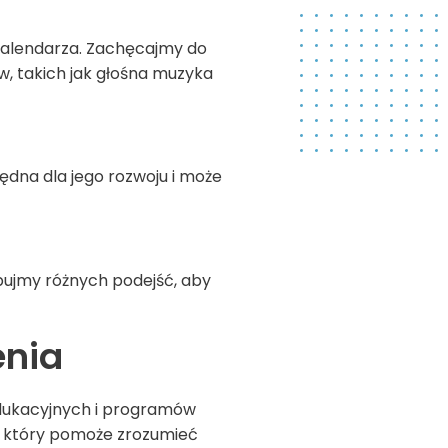
kalendarza. Zachęcajmy do
, takich jak głośna muzyka
ędna dla jego rozwoju i może
bujmy różnych podejść, aby
enia
edukacyjnych i programów
m, który pomoże zrozumieć