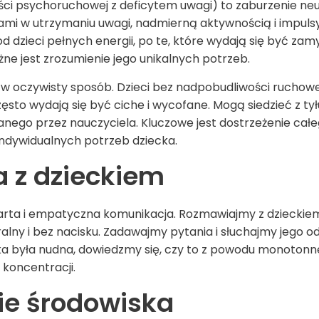
ci psychoruchowej z deficytem uwagi)
to zaburzenie neu
ami w utrzymaniu uwagi, nadmierną aktywnością i impulsyw
dzieci pełnych energii, po te, które wydają się być zam
ażne jest zrozumienie jego unikalnych potrzeb.
ę w oczywisty sposób. Dzieci bez nadpobudliwości ruchow
sto wydają się być ciche i wycofane. Mogą siedzieć z tył
nego przez nauczyciela. Kluczowe jest dostrzeżenie ca
indywidualnych potrzeb dziecka.
 z dzieckiem
rta i empatyczna komunikacja. Rozmawiajmy z dzieckiem
lny i bez nacisku. Zadawajmy pytania i słuchajmy jego odp
 była nudna, dowiedzmy się, czy to z powodu monotonnej
koncentracji.
e środowiska