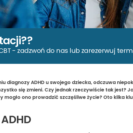
tacji??
BT - zadzwoń do nas lub zarezerwuj termi
niu diagnozy
ADHD
u swojego dziecka, odczuwa niepok
zystko się zmieni. Czy jednak rzeczywiście tak jest? 
by mogło ono prowadzić szczęśliwe życie? Oto kilka k
e ADHD