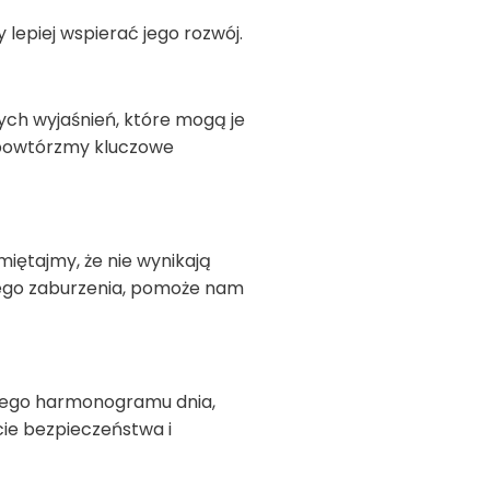
lepiej wspierać jego rozwój.
ych wyjaśnień, które mogą je
e powtórzmy kluczowe
miętajmy, że nie wynikają
 tego zaburzenia, pomoże nam
ałego harmonogramu dnia,
cie bezpieczeństwa i