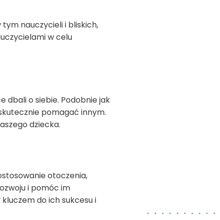
ym nauczycieli i bliskich,
auczycielami w celu
 dbali o siebie. Podobnie jak
 skutecznie pomagać innym.
naszego dziecka.
ostosowanie otoczenia,
rozwoju i pomóc im
y kluczem do ich sukcesu i