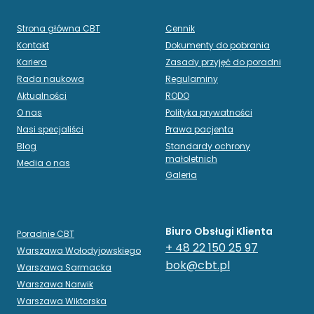
Strona główna CBT
Cennik
Kontakt
Dokumenty do pobrania
Kariera
Zasady przyjęć do poradni
Rada naukowa
Regulaminy
Aktualności
RODO
O nas
Polityka prywatności
Nasi specjaliści
Prawa pacjenta
Blog
Standardy ochrony
małoletnich
Media o nas
Galeria
Biuro Obsługi Klienta
Poradnie CBT
+ 48 22 150 25 97
Warszawa Wołodyjowskiego
bok@cbt.pl
Warszawa Sarmacka
Warszawa Narwik
Warszawa Wiktorska