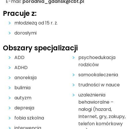
E-mail:
poradnia_gdansk@cbt.pl
Pracuje z:
młodzieżą od 15 r. ż.
dorosłymi
Obszary specjalizacji
ADD
psychoedukacja
rodziców
ADHD
samookaleczenia
anoreksja
trudności w nauce
bulimia
uzależnienia
autyzm
behawioralne –
depresja
nałogi (hazard,
Internet, gry, zakupy,
fobia szkolna
telefon komórkowy
interwencja