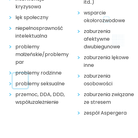
itd..)
kryzysowa
wsparcie
lęk społeczny
okołorozwodowe
niepełnosprawność
zaburzenia
intelektualna
afektywne
problemy
dwubiegunowe
małżeńskie/problemy
zaburzenia lękowe
par
inne
problemy rodzinne
zaburzenia
problemy seksualne
osobowości
przemoc, DDA, DDD,
zaburzenia związane
współuzależnienie
ze stresem
zespół Aspergera