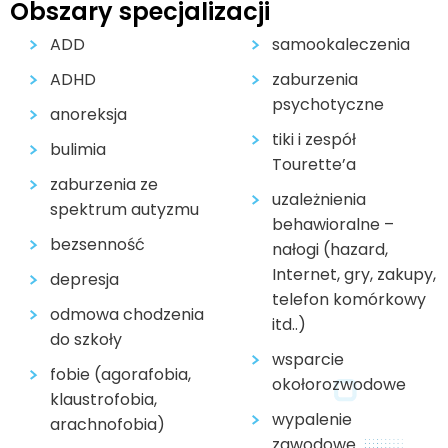
Obszary specjalizacji
ADD
samookaleczenia
ADHD
zaburzenia
psychotyczne
anoreksja
tiki i zespół
bulimia
Tourette’a
zaburzenia ze
uzależnienia
spektrum autyzmu
behawioralne –
bezsenność
nałogi (hazard,
Internet, gry, zakupy,
depresja
telefon komórkowy
odmowa chodzenia
itd..)
do szkoły
wsparcie
fobie (agorafobia,
okołorozwodowe
klaustrofobia,
wypalenie
arachnofobia)
zawodowe