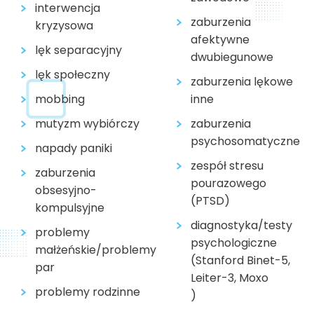
interwencja
zaburzenia
kryzysowa
afektywne
lęk separacyjny
dwubiegunowe
lęk społeczny
zaburzenia lękowe
mobbing
inne
mutyzm wybiórczy
zaburzenia
psychosomatyczne
napady paniki
zespół stresu
zaburzenia
pourazowego
obsesyjno-
(PTSD)
kompulsyjne
diagnostyka/testy
problemy
psychologiczne
małżeńskie/problemy
(Stanford Binet-5,
par
Leiter-3, Moxo
problemy rodzinne
)