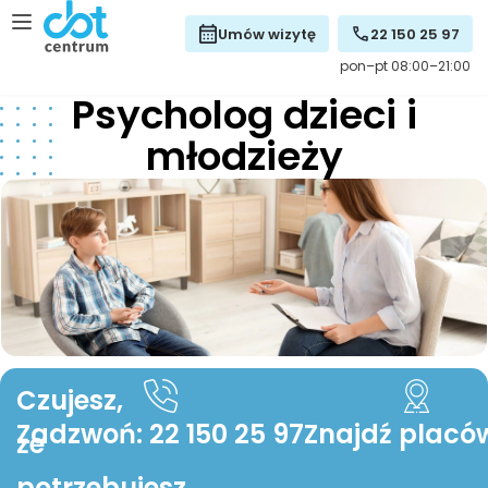
Umów wizytę
22 150 25 97
pon–pt 08:00–21:00
Psycholog dzieci i
młodzieży
Czujesz,
Zadzwoń: 22 150 25 97
Znajdź placó
że
potrzebujesz