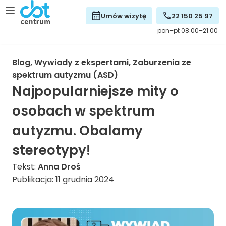
Umów wizytę
22 150 25 97
pon–pt 08:00–21:00
Blog
,
Wywiady z ekspertami
,
Zaburzenia ze
spektrum autyzmu (ASD)
Najpopularniejsze mity o
osobach w spektrum
autyzmu. Obalamy
stereotypy!
Tekst:
Anna Droś
Publikacja: 11 grudnia 2024