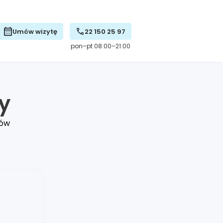
Umów wizytę
22 150 25 97
pon–pt 08:00–21:00
ty
tów