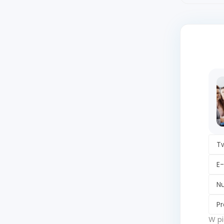
Tw
E-
N
Pr
W pi