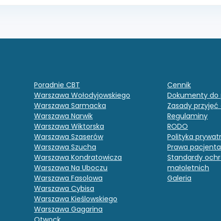
Poradnie CBT
Cennik
Warszawa Wołodyjowskiego
Dokumenty do 
Warszawa Sarmacka
Zasady przyjęć
Warszawa Narwik
Regulaminy
Warszawa Wiktorska
RODO
Warszawa Szaserów
Polityka prywat
Warszawa Szucha
Prawa pacjenta
Warszawa Kondratowicza
Standardy och
Warszawa Na Uboczu
małoletnich
Warszawa Fasolowa
Galeria
Warszawa Cybisa
Warszawa Kieślowskiego
Warszawa Gagarina
Otwock