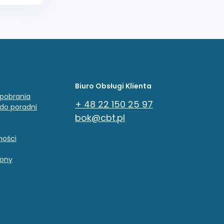
Biuro Obsługi Klienta
pobrania
+ 48 22 150 25 97
 do poradni
bok@cbt.pl
ności
rony