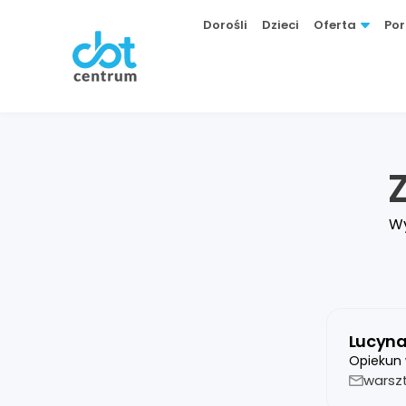
Dorośli
Dzieci
Oferta
Por
Z
Wy
Lucyn
Opiekun 
warsz