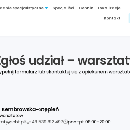
adnie specjalistyczne
Specjaliści
Cennik
Lokalizacje
Kontakt
głoś udział – warszta
pełnij formularz lub skontaktuj się z opiekunem warszta
a Kembrowska-Stępień
warsztatów
taty@cbt.pl
+48 539 812 497
pon–pt 08:00–20:00