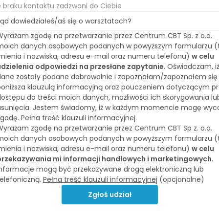
e braku kontaktu zadzwoni do Ciebie
ąd dowiedziałeś/aś się o warsztatach?
yrażam zgodę na przetwarzanie przez Centrum CBT Sp. z o.o.
moich danych osobowych podanych w powyższym formularzu (t
mienia i nazwiska, adresu e-mail oraz numeru telefonu)
w celu
udzielenia odpowiedzi na przesłane zapytanie
. Oświadczam, i
dane zostały podane dobrowolnie i zapoznałam/zapoznałem się 
poniższa klauzulą informacyjną oraz pouczeniem dotyczącym p
ostępu do treści moich danych, możliwości ich skorygowania lu
usunięcia. Jestem świadomy, iż w każdym momencie mogę wyc
zgodę.
Pełna treść klauzuli informacyjnej.
yrażam zgodę na przetwarzanie przez Centrum CBT Sp z. o.o.
moich danych osobowych podanych w powyższym formularzu (t
mienia i nazwiska, adresu e-mail oraz numeru telefonu)
w celu
przekazywania mi informacji handlowych i marketingowych
.
Informacje mogą być przekazywane drogą elektroniczną lub
elefoniczną.
Pełna treść klauzuli informacyjnej
(opcjonalne)
Zgłoś udział