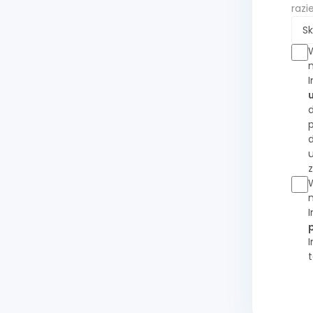
razi
Sk
W
I
d
W
I
t