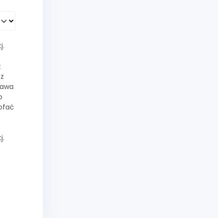
j.
ż
z
rawa
b
ofać
j.