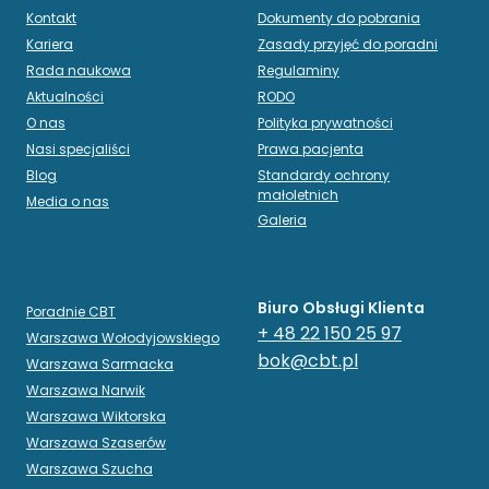
Kontakt
Dokumenty do pobrania
Kariera
Zasady przyjęć do poradni
Rada naukowa
Regulaminy
Aktualności
RODO
O nas
Polityka prywatności
Nasi specjaliści
Prawa pacjenta
Blog
Standardy ochrony
małoletnich
Media o nas
Galeria
Biuro Obsługi Klienta
Poradnie CBT
+ 48 22 150 25 97
Warszawa Wołodyjowskiego
bok@cbt.pl
Warszawa Sarmacka
Warszawa Narwik
Warszawa Wiktorska
Warszawa Szaserów
Warszawa Szucha