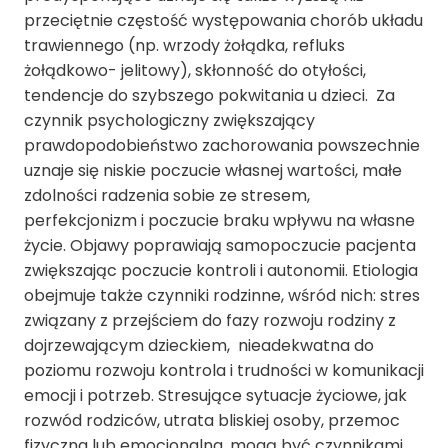
przeciętnie częstość występowania chorób układu
trawiennego (np. wrzody żołądka, refluks
żołądkowo- jelitowy), skłonność do otyłości,
tendencje do szybszego pokwitania u dzieci.
Za
czynnik psychologiczny zwiększający
prawdopodobieństwo zachorowania powszechnie
uznaje się niskie poczucie własnej wartości, małe
zdolności radzenia sobie ze stresem,
perfekcjonizm i poczucie braku wpływu na własne
życie. Objawy poprawiają samopoczucie pacjenta
zwiększając poczucie kontroli i autonomii. Etiologia
obejmuje także czynniki rodzinne, wśród nich: stres
związany z przejściem do fazy rozwoju rodziny z
dojrzewającym dzieckiem, nieadekwatna do
poziomu rozwoju kontrola i trudności w komunikacji
emocji i potrzeb. Stresujące sytuacje życiowe, jak
rozwód rodziców, utrata bliskiej osoby, przemoc
fizyczna lub emocjonalna, mogą być czynnikami