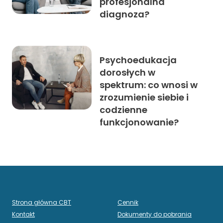
profesjonalna
diagnoza?
Psychoedukacja
dorosłych w
spektrum: co wnosi w
zrozumienie siebie i
codzienne
funkcjonowanie?
Strona główna CBT
Cennik
Kontakt
Dokumenty do pobrania