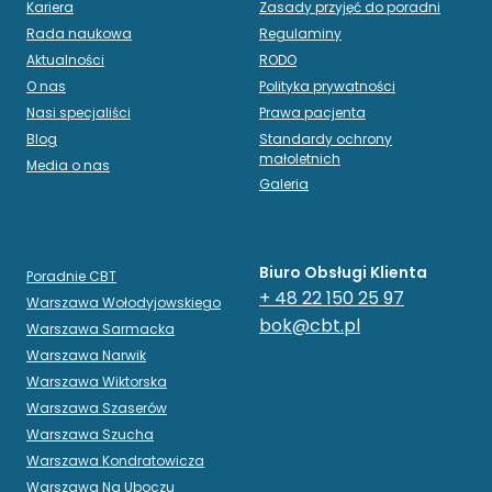
Kariera
Zasady przyjęć do poradni
Rada naukowa
Regulaminy
Aktualności
RODO
O nas
Polityka prywatności
Nasi specjaliści
Prawa pacjenta
Blog
Standardy ochrony
małoletnich
Media o nas
Galeria
Biuro Obsługi Klienta
Poradnie CBT
+ 48 22 150 25 97
Warszawa Wołodyjowskiego
bok@cbt.pl
Warszawa Sarmacka
Warszawa Narwik
Warszawa Wiktorska
Warszawa Szaserów
Warszawa Szucha
Warszawa Kondratowicza
Warszawa Na Uboczu