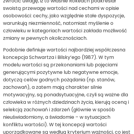
zwrócić uwagę, iż to właśnie Rokeach podkreślał
swoistą przewagę wartości nad cechami w opisie
osobowości: cechy, jako względnie stałe dyspozycje,
warunkują niezmienność, natomiast myślenie o
człowieku w kategoriach wartości zakłada możliwość
zmiany w pewnych okolicznościach.
Podobnie definiuje wartości najbardziej współczesna
koncepcja Schwartza i Bilsky’ego (1987). W tym
modelu wartości są przekonaniami lub pojęciami
generującymi pozytywne lub negatywne emocje,
dotyczą celów godnych pożądania (np. stanów,
zachowań), a zatem mają charakter silnie
motywacyjny, są ponadsytuacyjne, czyli są ważne dla
człowieka w różnych dziedzinach życia, kierują oceną i
selekcją zachowań i zdarzeń (głównie w sposób
nieuświadomiony, a świadomie – w sytuacjach
konfliktu wartości). W tej koncepcji wartości
uporządkowane są według kryterium ważności, co jest