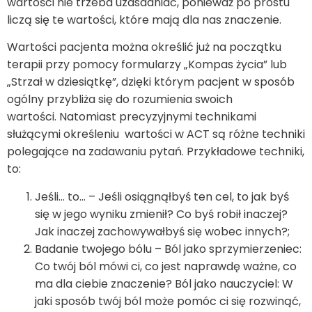
wartości nie trzeba uzasadniać, ponieważ po prostu
liczą się te wartości, które mają dla nas znaczenie.
Wartości pacjenta można określić już na początku
terapii przy pomocy formularzy „Kompas życia” lub
„Strzał w dziesiątkę”, dzięki którym pacjent w sposób
ogólny przybliża się do rozumienia swoich
wartości. Natomiast precyzyjnymi technikami
służącymi określeniu wartości w ACT są różne techniki
polegające na zadawaniu pytań. Przykładowe techniki,
to:
Jeśli… to… – Jeśli osiągnąłbyś ten cel, to jak byś
się w jego wyniku zmienił? Co byś robił inaczej?
Jak inaczej zachowywałbyś się wobec innych?;
Badanie twojego bólu – Ból jako sprzymierzeniec:
Co twój ból mówi ci, co jest naprawdę ważne, co
ma dla ciebie znaczenie? Ból jako nauczyciel: W
jaki sposób twój ból może pomóc ci się rozwinąć,