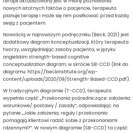
terapii aktualizowany jest w miarę poznawania
nowych istotnych faktów o pacjencie, terapeuta
planuje terapię i może się nim posiłkować przed każdą
sesją z pacjentem.
Nowością w najnowszym podręczniku (Beck, 2021) jest
dodatkowy diagram konceptualizacji, który terapeuta
tworzy, uwzględniając zasoby pacjenta, w języku
angielskim strength-based cognitive
conceptualization diagram, w skrócie SB-CCD (link do
diagramu: https://beckinstitute.org/wp-
content/uploads/2020/09/Strength-Based-CCD.pdf).
W tradycyjnym diagramie (T-CCD), terapeuta
wypełnia część „Przekonania pośredniczące: założenia
warunkowe/ postawy / zasady”, odpowiadając na
pytanie „Jakie założenia, reguły i przekonania
pomagają klientowi radzić sobie z przekonaniami
rdzennymi?”. W nowym diagramie (SB-CCD) ta część