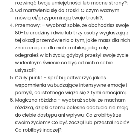
rozwinąć twoje umiejętności lub mocne strony?;
Od martwienia się do troski: O czym ważnym
mówią ci/przypominają twoje troski?;
Przemowy: – wyobraź sobie, że obchodzisz swoje
80-te urodziny i dwie lub trzy osoby wygłaszają z
tej okazji przemówienia o tym, jakie masz dla nich
znaczenia, co dla nich zrobiłeś, jaką rolę
odegrałeś w ich życiu; gdybyś przeżył swoje życie
w idealnym świecie co byś od nich o sobie
usłyszał?;
Czuły punkt – spróbuj odtworzyć jakieś
wspomnienia wzbudzające intensywne emocje i
pomyśl, co istotnego wiąże się z tymi emocjami;
Magiczna różdżka – wyobraź sobie, że macham
różdżką, dzięki czemu bolesne odczucia nie mają
do ciebie dostępu ani wpływu: Co zrobiłbyś ze
swoim życiem? Co byś zaczął lub przestał robić?
Co robiłbyś inaczej?;