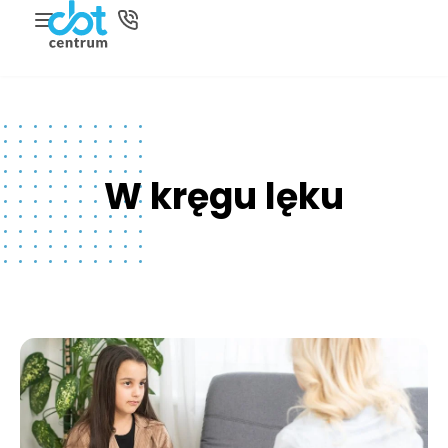
W kręgu lęku