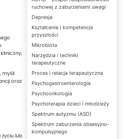
ruchowej z zaburzeniami uwagi
Depresja
Kształcenie i kompetencje
przyszłości
nego
Mikrobiota
h
liniczny,
Narzędzia i techniki
terapeutyczne
 myśli
Proces i relacja terapeutyczna
ncji oraz
Psychogastroenterologia
Psychoonkologia
Psychoterapia dzieci i młodzieży
Spektrum autyzmu (ASD)
Spektrum zaburzenia obsesyjno-
kompulsyjnego
życiu lub