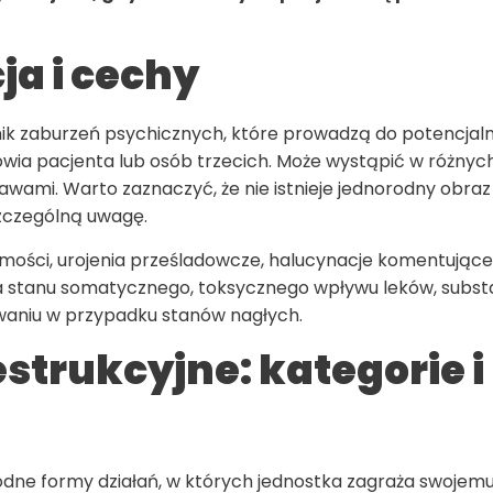
ja i cechy
wynik zaburzeń psychicznych, które prowadzą do potencjal
owia pacjenta lub osób trzecich. Może wystąpić w różnyc
ami. Warto zaznaczyć, że nie istnieje jednorodny obraz k
 szczególną uwagę.
omości, urojenia prześladowcze, halucynacje komentujące,
stanu somatycznego, toksycznego wpływu leków, substa
waniu w przypadku stanów nagłych.
trukcyjne: kategorie i
ne formy działań, w których jednostka zagraża swojemu 