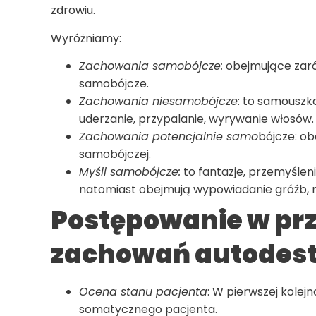
zdrowiu.
Wyróżniamy:
Zachowania samobójcze:
obejmujące zaró
samobójcze.
Zachowania niesamobójcze
: to samouszko
uderzanie, przypalanie, wyrywanie włosów.
Zachowania potencjalnie samo
bójcze: ob
samobójczej.
Myśli samobójcze:
to fantazje, przemyśle
natomiast obejmują wypowiadanie gróźb, 
Postępowanie w pr
zachowań autodes
Ocena stanu pacjenta
: W pierwszej kolej
somatycznego pacjenta.