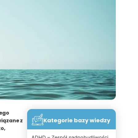
nego
Kategorie bazy wiedzy
wiązane z
o,
ADHD – Zespół nadpobudliwości