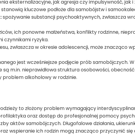
a eksternalizacyjne, jak agresja czy impulsywność, jak i
lęki, stanowią kluczowe podłoże dla samobójstw i samookale
:
spożywanie substancji psychoaktywnych, zwłaszcza wra
ziców, ich ponowne małżeństwa, konflikty rodzinne, niep
mi czynnikami ryzyka.
esu, zwłaszcza w okresie adolescencji, może znacząco w
anego jest wcześniejsze podjęcie prób samobójczych. 
ne są m.in. nieprawidłowa struktura osobowości, obecnoś
 problem alkoholowy w rodzinie.
odzieży to złożony problem wymagający interdyscyplin
rofilaktyka oraz dostęp do profesjonalnej pomocy psycho
iczby aktów samobójczych. Długofalowe działania, ukieru
raz wspieranie ich rodzin mogą znacząco przyczynić się