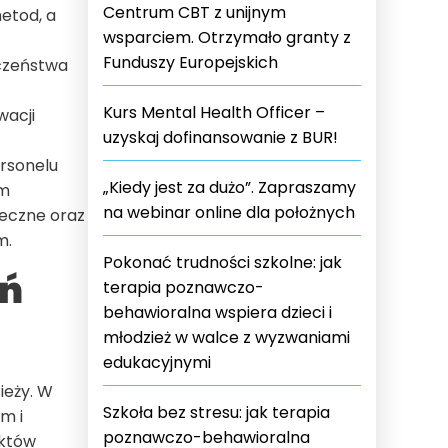
Centrum CBT z unijnym
etod, a
wsparciem. Otrzymało granty z
Funduszy Europejskich
eczeństwa
Kurs Mental Health Officer –
wacji
uzyskaj dofinansowanie z BUR!
ersonelu
„Kiedy jest za dużo”. Zapraszamy
ym
na webinar online dla położnych
eczne oraz
m.
Pokonać trudności szkolne: jak
eń
terapia poznawczo-
behawioralna wspiera dzieci i
młodzież w walce z wyzwaniami
edukacyjnymi
ieży. W
Szkoła bez stresu: jak terapia
m i
poznawczo-behawioralna
aktów