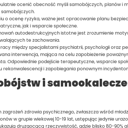
upulatnie ocenić obecność myśli samobójczych, planów i m
b samobójczych.
ciu o ocenę ryzyka, ważne jest opracowanie planu bezpi
tryczne, jak i wsparcie społeczne.
howań autodestrukcyjnych istotne jest zrozumienie moty
zwalających te zachowania.
y między specjalistami psychiatrii, psychologii oraz p
wana interwencja, mająca na celu zapobieżenie poważn
a. Odpowiednie podejście terapeutyczne, wsparcie społ
u rekonwalescencji i zapobiegania ponownym incydento
obójstw i samookalecz
 zagrożeń zdrowia psychicznego, zwłaszcza wśród młodz
onów w grupie wiekowej 10-19 lat, ustępując jedynie urazo
azują druzgocącą rzeczywistość, gdzie blisko 80-90% 