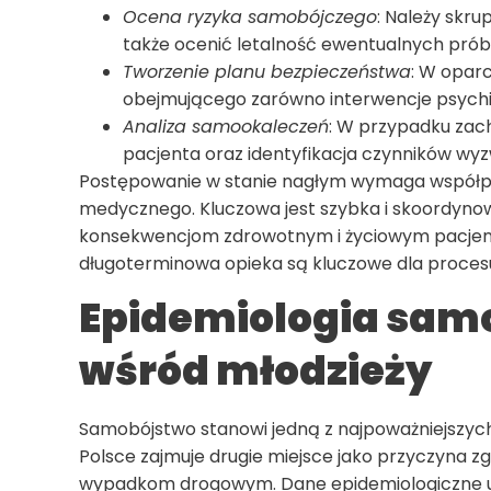
Ocena ryzyka samobójczego
: Należy skr
także ocenić letalność ewentualnych pró
Tworzenie planu bezpieczeństwa
: W opar
obejmującego zarówno interwencje psychia
Analiza samookaleczeń
: W przypadku zac
pacjenta oraz identyfikacja czynników wy
Postępowanie w stanie nagłym wymaga współprac
medycznego. Kluczowa jest szybka i skoordyno
konsekwencjom zdrowotnym i życiowym pacjent
długoterminowa opieka są kluczowe dla proces
Epidemiologia sam
wśród młodzieży
Samobójstwo stanowi jedną z najpoważniejszych
Polsce zajmuje drugie miejsce jako przyczyna zg
wypadkom drogowym. Dane epidemiologiczne uk