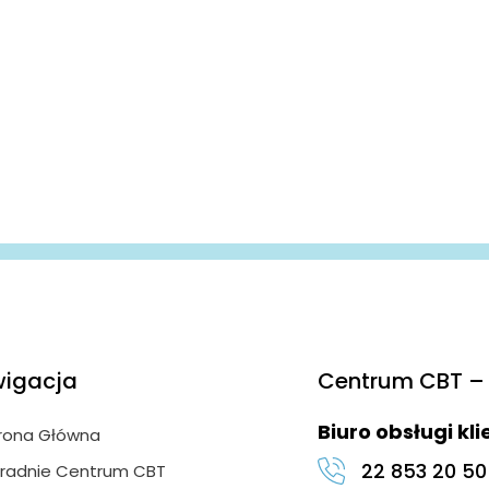
igacja
Centrum CBT – 
Biuro obsługi kl
rona Główna
22 853 20 50
radnie Centrum CBT