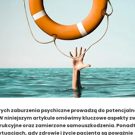
tórych zaburzenia psychiczne prowadzą do potencjal
. W niniejszym artykule omówimy kluczowe aspekty z
ukcyjne oraz zamierzone samouszkodzenia. Ponadt
uacjach, gdy zdrowie i życie pacjenta są poważnie