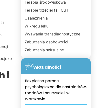
Terapia środowiskowa
Terapie trzeciej fali CBT
Uzależnienia
li
W kręgu lęku
Wyzwania transdiagnostyczne
,
Zaburzenia osobowości
encji
Zaburzenia seksualne
bójcze
Aktualności
 i
Bezpłatna pomoc
psychologiczna dla nastolatków,
rodziców i nauczycieli w
Warszawie