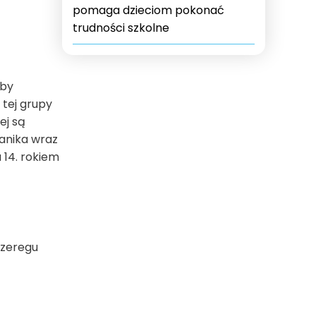
pomaga dzieciom pokonać
trudności szkolne
óby
 tej grupy
ej są
zanika wraz
 14. rokiem
szeregu