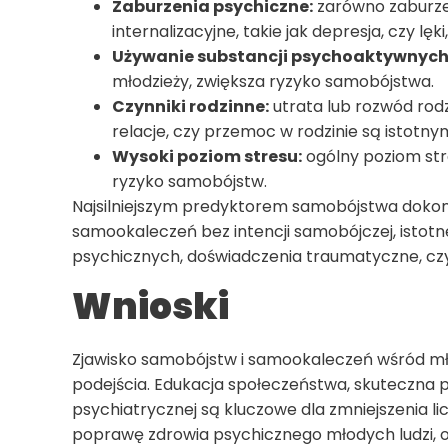
Zaburzenia psychiczne:
zarówno zaburzeni
internalizacyjne, takie jak depresja, czy 
Używanie substancji psychoaktywnych
młodzieży, zwiększa ryzyko samobójstwa.
Czynniki rodzinne:
utrata lub rozwód rod
relacje, czy przemoc w rodzinie są istotny
Wysoki poziom stresu:
ogólny poziom str
ryzyko samobójstw.
Najsilniejszym predyktorem samobójstwa dokon
samookaleczeń bez intencji samobójczej, istot
psychicznych, doświadczenia traumatyczne, czy
Wnioski
Zjawisko samobójstw i samookaleczeń wśród mł
podejścia. Edukacja społeczeństwa, skuteczna p
psychiatrycznej są kluczowe dla zmniejszenia l
poprawę zdrowia psychicznego młodych ludzi, o