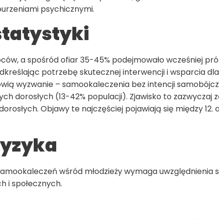
burzeniami psychicznymi.
statystyki
ców, a spośród ofiar 35-45% podejmowało wcześniej pr
kreślając potrzebę skutecznej interwencji i wsparcia dla
owią wyzwanie – samookaleczenia bez intencji samobójcz
h dorosłych (13-42% populacji). Zjawisko to zazwyczaj 
orosłych. Objawy te najczęściej pojawiają się między 12. a
 ryzyka
 samookaleczeń wśród młodzieży wymaga uwzględnienia 
h i społecznych.