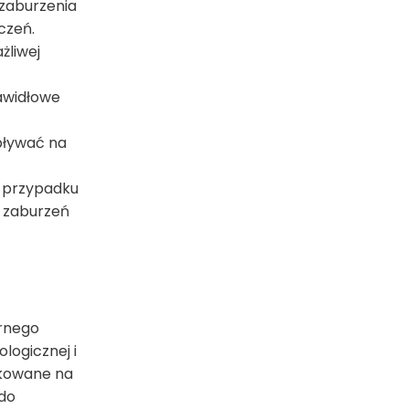
 zaburzenia
czeń.
żliwej
rawidłowe
pływać na
W przypadku
ć zaburzeń
arnego
logicznej i
nkowane na
 do