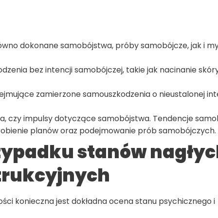
wno dokonane samobójstwa, próby samobójcze, jak i myś
dzenia bez intencji samobójczej, takie jak nacinanie skóry
ejmujące zamierzone samouszkodzenia o nieustalonej int
nia, czy impulsy dotyczące samobójstwa. Tendencje samo
robienie planów oraz podejmowanie prób samobójczych.
zypadku stanów nagłych
trukcyjnych
ności konieczna jest dokładna ocena stanu psychicznego i