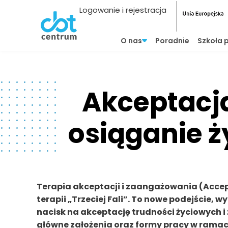
Logowanie i rejestracja
O nas
Poradnie
Szkoła 
Akceptacja
osiąganie ż
Terapia akceptacji i zaangażowania (Acce
terapii „Trzeciej Fali”. To nowe podejście, 
nacisk na akceptację trudności życiowych 
główne założenia oraz formy pracy w ramach