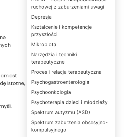
ruchowej z zaburzeniami uwagi
Depresja
Kształcenie i kompetencje
przyszłości
dne
Mikrobiota
snych
Narzędzia i techniki
terapeutyczne
Proces i relacja terapeutyczna
Zamiast
Psychogastroenterologia
ę istotne,
Psychoonkologia
Psychoterapia dzieci i młodzieży
yśli.
Spektrum autyzmu (ASD)
Spektrum zaburzenia obsesyjno-
kompulsyjnego