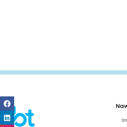
Naw
St