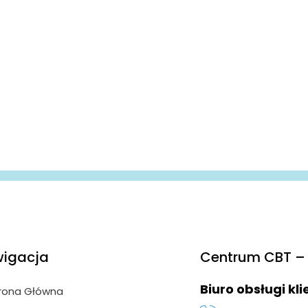
igacja
Centrum CBT – 
Biuro obsługi kl
rona Główna