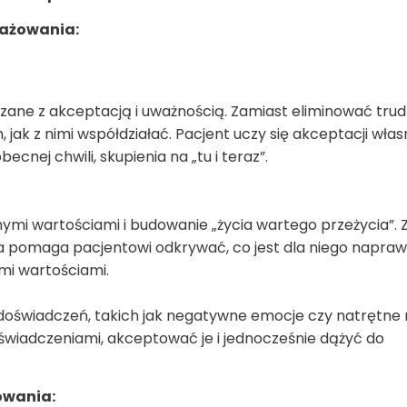
gażowania:
zane z akceptacją i uważnością. Zamiast eliminować tru
, jak z nimi współdziałać. Pacjent uczy się akceptacji wła
ecnej chwili, skupienia na „tu i teraz”.
nymi wartościami i budowanie „życia wartego przeżycia”. 
a pomaga pacjentowi odkrywać, co jest dla niego naprawd
mi wartościami.
doświadczeń, takich jak negatywne emocje czy natrętne m
oświadczeniami, akceptować je i jednocześnie dążyć do
owania: