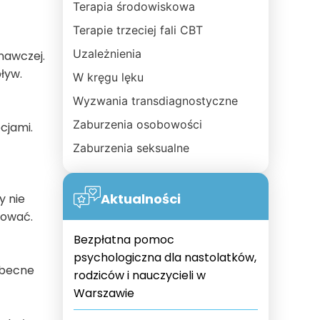
Terapia środowiskowa
Terapie trzeciej fali CBT
Uzależnienia
nawczej.
ływ.
W kręgu lęku
Wyzwania transdiagnostyczne
Zaburzenia osobowości
cjami.
Zaburzenia seksualne
Aktualności
y nie
lować.
Bezpłatna pomoc
psychologiczna dla nastolatków,
obecne
rodziców i nauczycieli w
Warszawie