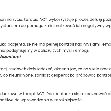
ań na życie, terapia ACT wykorzystuje proces defuzji poz
 z dystansem co pomaga zminimalizować ich negatywny wp
a pacjenta, że nie ma pełnej kontroli nad myślami i emo
ania podejmujemy w obliczu tych myśli i emocji.
adczeniami
ji trudnych doświadczeń, akcentując, że na wiele rzecz
m, co nieuniknione, zamiast desperacko próbować kontro
t kluczowe w terapii ACT. Pacjenci uczą się rozpoznawać 
możliwe do wprowadzenia w teraźniejszości.