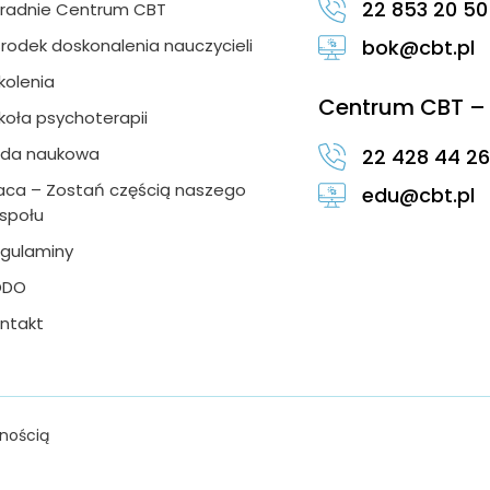
22 853 20 50
radnie Centrum CBT
rodek doskonalenia nauczycieli
bok@cbt.pl
kolenia
Centrum CBT – 
koła psychoterapii
da naukowa
22 428 44 26
aca – Zostań częścią naszego
edu@cbt.pl
społu
gulaminy
ODO
ntakt
nością