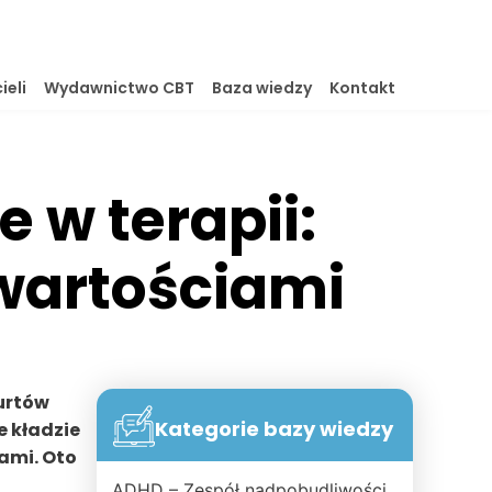
ieli
Wydawnictwo CBT
Baza wiedzy
Kontakt
 w terapii:
 wartościami
urtów
Kategorie bazy wiedzy
e kładzie
ami. Oto
ADHD – Zespół nadpobudliwości