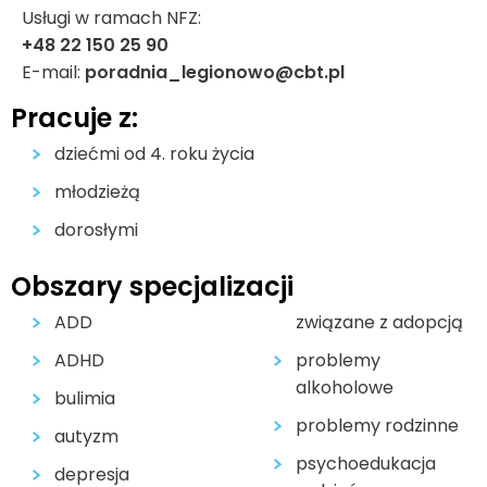
Usługi w ramach NFZ:
+48 22 150 25 90
E-mail:
poradnia_legionowo@cbt.pl
Pracuje z:
dziećmi od 4. roku życia
młodzieżą
dorosłymi
Obszary specjalizacji
ADD
związane z adopcją
ADHD
problemy
alkoholowe
bulimia
problemy rodzinne
autyzm
psychoedukacja
depresja