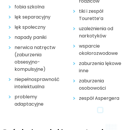
rodziców
fobia szkolna
tiki i zespół
lęk separacyjny
Tourette’a
lęk społeczny
uzależnienia od
narkotyków
napady paniki
wsparcie
nerwica natręctw
okołorozwodowe
(zaburzenia
obsesyjno-
zaburzenia lękowe
kompulsyjne)
inne
niepełnosprawność
zaburzenia
intelektualna
osobowości
problemy
zespół Aspergera
adaptacyjne