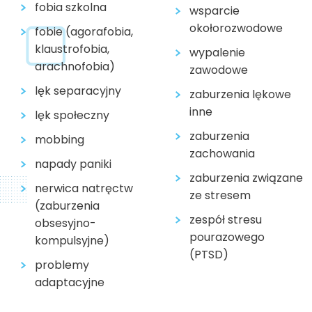
fobia szkolna
wsparcie
okołorozwodowe
fobie (agorafobia,
klaustrofobia,
wypalenie
arachnofobia)
zawodowe
lęk separacyjny
zaburzenia lękowe
inne
lęk społeczny
zaburzenia
mobbing
zachowania
napady paniki
zaburzenia związane
nerwica natręctw
ze stresem
(zaburzenia
zespół stresu
obsesyjno-
pourazowego
kompulsyjne)
(PTSD)
problemy
adaptacyjne