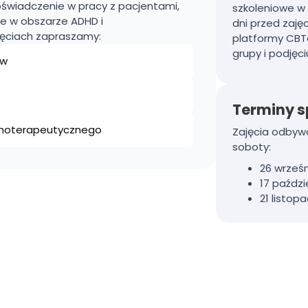
doświadczenie w pracy z pacjentami,
szkoleniowe w 
e w obszarze ADHD i
dni przed zaję
jęciach zapraszamy:
platformy
CBT
grupy i podjęci
ów
Terminy 
ychoterapeutycznego
Zajęcia odbywa
soboty:
26 wrześn
17 paździe
21 listopa