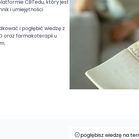
platformie CBTedu, który jest
ik i umiejętności
dkować i pogłębić wiedzę z
HD
oraz farmakoterapii u
m.
pogłębisz wiedzę na tem