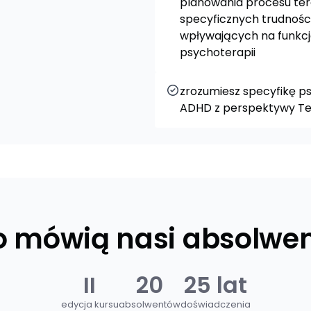
planowania procesu te
specyficznych trudnośc
wpływających na funkc
psychoterapii
zrozumiesz specyfikę p
ADHD z perspektywy Te
o mówią nasi absolwen
II
20
25 lat
edycja kursu
absolwentów
doświadczenia