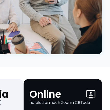
ia
Online
)
na platformach Zoom i CBTedu