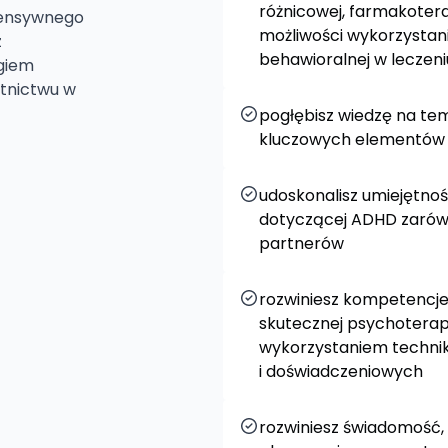
różnicowej, farmakotera
ntensywnego
możliwości wykorzystan
z
behawioralnej w leczeni
giem
stnictwu w
pogłębisz wiedzę na tema
kluczowych elementów 
udoskonalisz umiejętno
dotyczącej ADHD zarówno
partnerów
rozwiniesz kompetencj
skutecznej psychoterap
wykorzystaniem techni
i doświadczeniowych
rozwiniesz świadomość, 