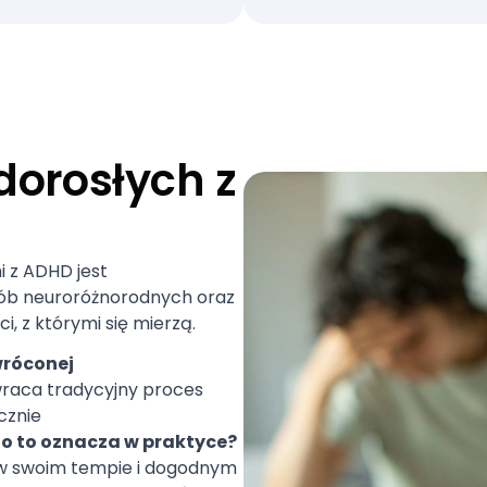
dorosłych z
 z ADHD jest
sób neuroróżnorodnych oraz
, z którymi się mierzą.
róconej
wraca tradycyjny proces
cznie
o to oznacza w praktyce?
w swoim tempie i dogodnym